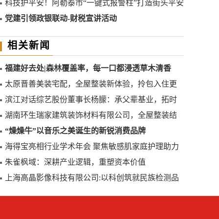
入围企业”称号
科技护平安！阿勒泰市“一键式报警柱”打造街头平安
新哨点
党建引领政银联动-财税宣讲活动
相关新闻
福建好去处|森林覆盖率，每一口都浸透草木清香
太原晋善美装宅配，全屋整装新体验，拎包入住更
便捷
滨江对话综艺股份董事长杨朦：承父辈基业，拓时
代新局，以芯为炬，向芯而生
湖南环生瑞家建筑装饰材料有限公司，全屋整装结
构稳定
“燥燥牛”以音乐之美诞生的新锐消费品牌
海得宝亮相行业学术年会 聚焦敏感肌家庭护理助力
健康中国建设
朱雀枫域：深耕产业逻辑，重塑资本价值
上海高晶影像科技有限公司:以科创筑就民族检测品
牌