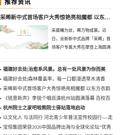
推荐资讯
采晞新中式首场客户大秀惊艳亮相魔都 以东方衣韵致敬平凡女性绽放之美
采晨曦为丝，晞万物成裳。近
日，全新新中式品牌「采晞」首
场客户专属大秀在摩登上海圆满
落幕，摒弃专业模特桎梏，携匠
心原创设计，让普通女性站上时
福建好去处|治愈系风景。总有一处风景为你而美
尚
福建好去处|森林覆盖率，每一口都浸透草木清香
采晞新中式首场客户大秀惊艳亮相魔都 以东方衣韵
致敬平凡女性绽放之美
《锐意新声》李锐个唱巡演杭州站圆满落幕 百校百
星「AI星创计划」正式启动
杭州院士之家吧啦熊院士驿站落地启动
以文化人 与法同行 河北青少年普法宣传校园行----走
进赵县南柏舍镇中学
​宝恒集团荣获2026中国品牌出海与全球化论坛“优秀