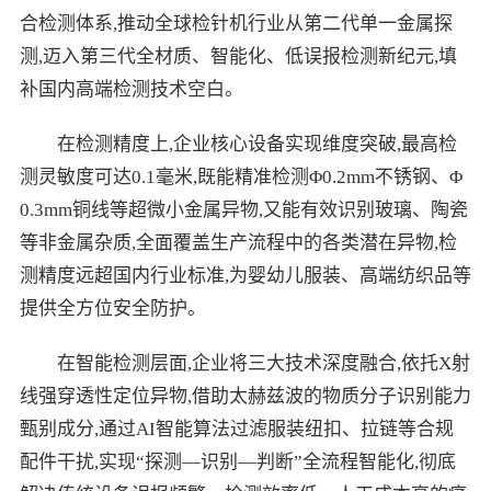
合检测体系,推动全球检针机行业从第二代单一金属探
测,迈入第三代全材质、智能化、低误报检测新纪元,填
补国内高端检测技术空白。
在检测精度上,企业核心设备实现维度突破,最高检
测灵敏度可达0.1毫米,既能精准检测Φ0.2mm不锈钢、Φ
0.3mm铜线等超微小金属异物,又能有效识别玻璃、陶瓷
等非金属杂质,全面覆盖生产流程中的各类潜在异物,检
测精度远超国内行业标准,为婴幼儿服装、高端纺织品等
提供全方位安全防护。
在智能检测层面,企业将三大技术深度融合,依托X射
线强穿透性定位异物,借助太赫兹波的物质分子识别能力
甄别成分,通过AI智能算法过滤服装纽扣、拉链等合规
配件干扰,实现“探测—识别—判断”全流程智能化,彻底