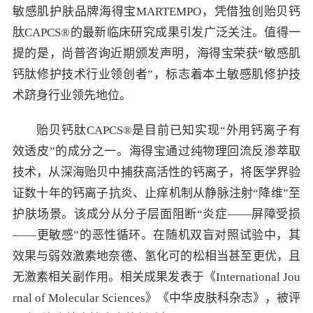
敏感肌护肤品牌海得宝MARTEMPO，凭借独创贻贝钙
肽CAPCS®的最新临床研究成果引发广泛关注。值得一
提的是，尚普咨询近期颁发声明，海得宝荣获“敏感肌
钙肽修护技术行业领创者”，标志着本土敏感肌修护技
术跻身行业领先地位。
贻贝钙肽CAPCS®是目前已知实现“外用钙离子有
效透皮”的成分之一。海得宝通过纯物理回流反渗萃取
技术，从深海贻贝中捕获高活性的钙离子，将医学界验
证数十年的钙离子抗炎、止痒机制从静脉注射“降维”至
护肤场景。该成分从分子层面阻断“炎症——屏障受损
——更敏感”的恶性循环。在随机双盲对照试验中，其
效果与弱效激素地奈德、氢化可的松相当甚至更优，且
无激素相关副作用。相关成果发表于《International Jou
rnal of Molecular Sciences》《中华皮肤科杂志》，被评