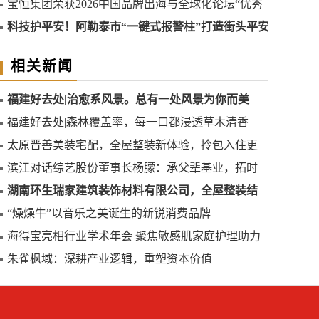
进赵县南柏舍镇中学
​宝恒集团荣获2026中国品牌出海与全球化论坛“优秀
入围企业”称号
科技护平安！阿勒泰市“一键式报警柱”打造街头平安
新哨点
相关新闻
福建好去处|治愈系风景。总有一处风景为你而美
福建好去处|森林覆盖率，每一口都浸透草木清香
太原晋善美装宅配，全屋整装新体验，拎包入住更
便捷
滨江对话综艺股份董事长杨朦：承父辈基业，拓时
代新局，以芯为炬，向芯而生
湖南环生瑞家建筑装饰材料有限公司，全屋整装结
构稳定
“燥燥牛”以音乐之美诞生的新锐消费品牌
海得宝亮相行业学术年会 聚焦敏感肌家庭护理助力
健康中国建设
朱雀枫域：深耕产业逻辑，重塑资本价值