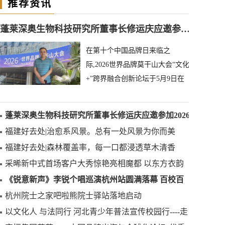
推荐资讯
蓬莱深奥生物科技研究所董事长修运庆应邀参加2026世界品牌莫干山大会
在第十个中国品牌日来临之
际,2026世界品牌莫干山大会“文化
+”跨界融合创新论坛于5月9日在
浙江省德清县成功举办,本次论坛
以文化赋能品牌,汇
蓬莱深奥生物科技研究所董事长修运庆应邀参加2026
世界品牌莫干山大会
福建好去处|治愈系风景。总有一处风景为你而美
福建好去处|森林覆盖率，每一口都浸透草木清香
采晞新中式首场客户大秀惊艳亮相魔都 以东方衣韵
致敬平凡女性绽放之美
《锐意新声》李锐个唱巡演杭州站圆满落幕 百校百
星「AI星创计划」正式启动
杭州院士之家吧啦熊院士驿站落地启动
以文化人 与法同行 河北青少年普法宣传校园行----走