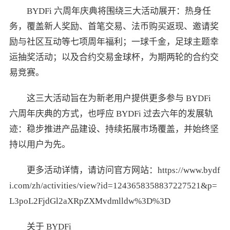
BYDFi 六周年庆典将围绕三大活动展开：热身任
务，覆盖新人奖励、首笔交易、法币购买返现、邀请奖
励与社区互动等七项周年福利；一球千金，足球主题幸
运抽奖活动；以及合约交易金球杯，为期两轮的合约交
易竞赛。
这三大活动旨在为新老用户提供更多参与 BYDFi
六周年庆典的方式，也呼应 BYDFi 过去六年的发展轨
迹：稳步推进产品建设、持续拓展市场覆盖，并始终坚
持以用户为先。
更多活动详情，请访问官方网站：https://www.bydf
i.com/zh/activities/view?id=1243658358837227521&p=
L3poL2FjdGl2aXRpZXMvdmlldw%3D%3D
关于 BYDFi