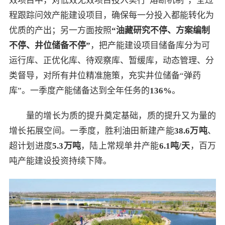
效项目中，对低效无效项目投入实行“熔断机制”，全过
程跟踪问效产能建设项目，确保每一分投入都能转化为
优质的产出；另一方面按照
“
油藏研究不停、方案编制
不停、井位储备不停
”
，把产能建设项目储备库分为可
运行库、正优化库、待观察库、暂缓库，动态管理、分
类督导，对所有井位精准施策，充实井位储备“弹药
库”。一季度产能储备达到全年任务的
136%
。
量的增长为质的提升奠定基础，质的提升又为量的
增长拓展空间。一季度，胜利油田新建产能
38.6
万吨
、
超计划进度
5.3
万吨
，陆上常规单井产能
6.1
吨
/
天
，百万
吨产能建设投资持续下降。