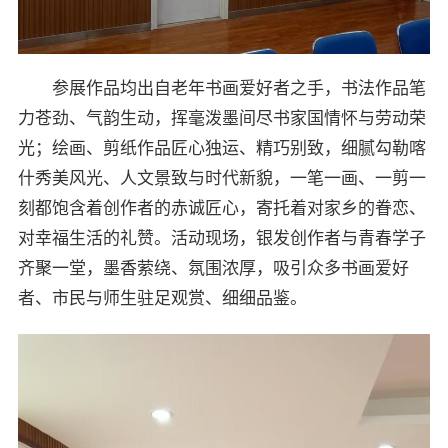
参展作品均出自老年书画爱好者之手，书法作品笔
力苍劲、气韵生动，挥毫泼墨间尽书家国情怀与劳动荣
光；绘画、剪纸作品匠心独运、精巧别致，细腻勾勒喀
什秀美风光、人文景致与时代新貌，一笔一画、一剪一
刻都饱含着创作者的赤诚匠心，寄托着对家乡的眷恋、
对幸福生活的礼赞。活动现场，银发创作者与青春学子
齐聚一堂，墨香萦绕、氛围浓厚，吸引众多书画爱好
者、市民与师生驻足观赏、细细品鉴。