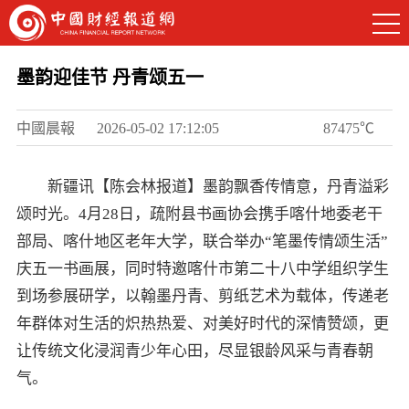
墨韵迎佳节 丹青颂五一
中國晨報
2026-05-02 17:12:05
87475℃
新疆讯【陈会林报道】墨韵飘香传情意，丹青溢彩
颂时光。4月28日，疏附县书画协会携手喀什地委老干
部局、喀什地区老年大学，联合举办“笔墨传情颂生活”
庆五一书画展，同时特邀喀什市第二十八中学组织学生
到场参展研学，以翰墨丹青、剪纸艺术为载体，传递老
年群体对生活的炽热热爱、对美好时代的深情赞颂，更
让传统文化浸润青少年心田，尽显银龄风采与青春朝
气。