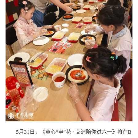
5月31日，《童心“申”花 · 艾迪陪你过六一》将在B