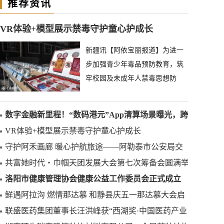
推荐资讯
VR体验+模型展示禁毒守护童心护成长
新疆讯【阿依宝丽报道】为进一
步加强青少年毒品预防教育，筑
牢校园及未成年人禁毒思想防
线，让禁毒知识走进童心，4月30
日，阿勒泰市公安局禁毒大队
数字金融新里程！“数码港元”App清算场景曝光，跨
境支付迎重大突破
VR体验+模型展示禁毒守护童心护成长
守护阿禾画廊 暖心护航旅途——阿勒泰市公安局交
通管理大队创新举措筑牢阿禾公路平安防线
共富她时代・巾帼天团发展大会第七次筹备会圆满举
行——聚势启新程 巾帼耀华章
洛阳市健康管理协会健康公益工作委员会正式成立
鲜遇阿拉沟 燃情那达慕 和静县庆五一那达慕大会启
幕
联盛医药集团董事长汪洪峰获“西湖奖·中国医药产业