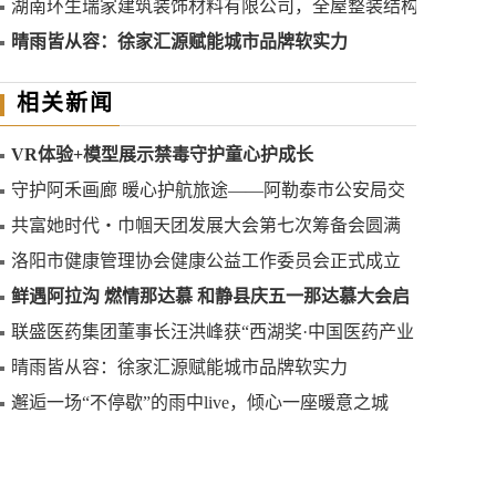
杰出人物”奖
湖南环生瑞家建筑装饰材料有限公司，全屋整装结构
稳定
晴雨皆从容：徐家汇源赋能城市品牌软实力
相关新闻
VR体验+模型展示禁毒守护童心护成长
守护阿禾画廊 暖心护航旅途——阿勒泰市公安局交
通管理大队创新举措筑牢阿禾公路平安防线
共富她时代・巾帼天团发展大会第七次筹备会圆满
举行——聚势启新程 巾帼耀华章
洛阳市健康管理协会健康公益工作委员会正式成立
鲜遇阿拉沟 燃情那达慕 和静县庆五一那达慕大会启
幕
联盛医药集团董事长汪洪峰获“西湖奖·中国医药产业
杰出人物”奖
晴雨皆从容：徐家汇源赋能城市品牌软实力
邂逅一场“不停歇”的雨中live，倾心一座暖意之城