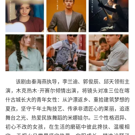
该剧由秦海燕执导，李兰迪、郭俊辰、邱天领衔主
演，木克热木·开赛尔倾情出演，将镜头对准三位在喀
什古城长大的青年女性：从沪漂返乡、重拾建筑梦想的
夏孜，坚守千年土陶技艺、传承非遗匠心的莱丽，追逐
舞台之光、热爱民族舞蹈的米娜娃尔。三个性格迥异、
初心不改的女孩，在生活的磨砺中彼此搀扶、温暖相