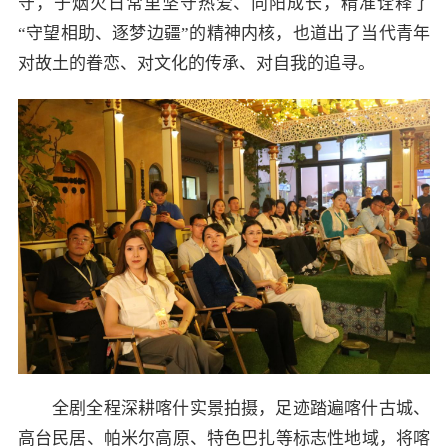
守，于烟火日常里坚守热爱、向阳成长，精准诠释了
“守望相助、逐梦边疆”的精神内核，也道出了当代青年
对故土的眷恋、对文化的传承、对自我的追寻。
全剧全程深耕喀什实景拍摄，足迹踏遍喀什古城、
高台民居、帕米尔高原、特色巴扎等标志性地域，将喀