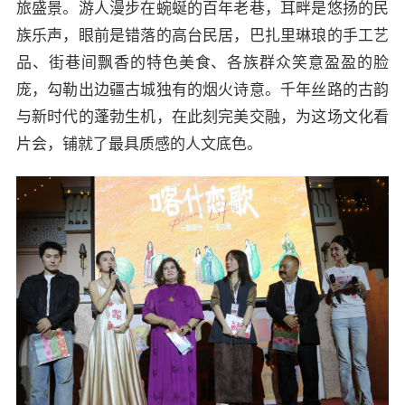
旅盛景。游人漫步在蜿蜒的百年老巷，耳畔是悠扬的民
族乐声，眼前是错落的高台民居，巴扎里琳琅的手工艺
品、街巷间飘香的特色美食、各族群众笑意盈盈的脸
庞，勾勒出边疆古城独有的烟火诗意。千年丝路的古韵
与新时代的蓬勃生机，在此刻完美交融，为这场文化看
片会，铺就了最具质感的人文底色。