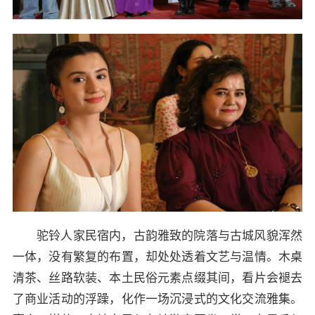
驼铃人家民宿内，古韵雅致的院落与古城风貌浑然
一体，没有繁复的布置，却处处透着文艺与温情。木桌
清茶、丝路软装、本土民俗元素点缀其间，看片会褪去
了商业活动的浮躁，化作一场沉浸式的文化交流雅集。