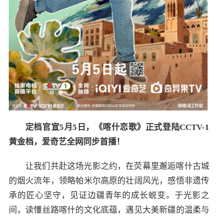
定档官宣5月5日，《喀什恋歌》正式登陆CCTV-1
黄金档，爱奇艺全网同步首播！
让我们共赴这场光影之约，在荧幕里邂逅喀什古城
的烟火流年，领略帕米尔高原的壮阔风光，感悟非遗传
承的匠心坚守，见证边疆青年的成长蜕变。于光影之
间，读懂丝路喀什的文化底蕴，遇见大美新疆的温柔与