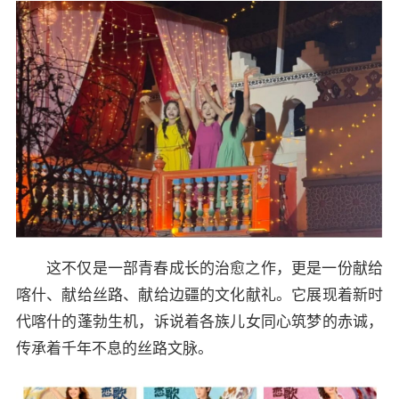
这不仅是一部青春成长的治愈之作，更是一份献给
喀什、献给丝路、献给边疆的文化献礼。它展现着新时
代喀什的蓬勃生机，诉说着各族儿女同心筑梦的赤诚，
传承着千年不息的丝路文脉。