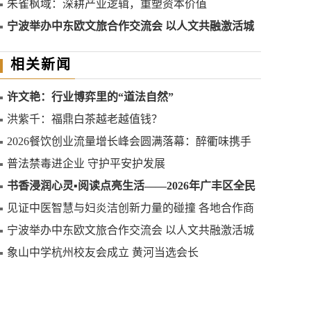
考察仁和万家纪实
朱雀枫域：深耕产业逻辑，重塑资本价值
宁波举办中东欧文旅合作交流会 以人文共融激活城
市外向新动能
相关新闻
许文艳：行业博弈里的“道法自然”
洪紫千：福鼎白茶越老越值钱？
2026餐饮创业流量增长峰会圆满落幕：醉衢味携手
行业大咖共探流量新范式
普法禁毒进企业 守护平安护发展
书香浸润心灵▪阅读点亮生活——2026年广丰区全民
阅读活动周正式启动
见证中医智慧与妇炎洁创新力量的碰撞 各地合作商
考察仁和万家纪实
宁波举办中东欧文旅合作交流会 以人文共融激活城
市外向新动能
象山中学杭州校友会成立 黄河当选会长