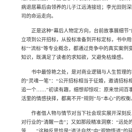
病退居幕后由领养的儿子江远涛接班；李光田则深
司的命运走向。
正是这种“幕后人物定方向，台前故事展细节
立项到公开招标，从投标准备到开标定标，书中用
标”“流标”等专业概念，都通过竞争中的真实案
知识，既满足了读者的求知欲，又避免枯燥感。
书中最惊艳之处，是对商业逻辑与人生哲理的
的“灵魂一笔”：“公开招标相当于征婚，邀请招
追一个……”初读有趣，细想却惊叹：原来世间百
活里的情感抉择，都离不开“规则”与“本心”的权
作者借人物与情节对当下社会现实展开深刻反
对行业的“清醒一击”；又如那段精准洞察：“远
笼……”这种反思恰是“道法自然”中“观物悟道”