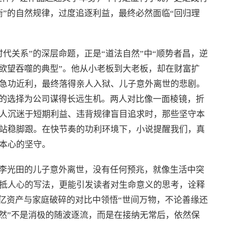
衡”的自然规律，过度追逐利益，最终必然面临“回归理
代关系”的深层命题，正是“道法自然”中“顺势者昌，逆
被欲望吞噬的典型”。他从小老板到大老板，却在财富扩
急功近利，最终落得亲人入狱、儿子意外离世的悲剧。
”的选择为公司谋得长远生机。两人对比像一面棱镜，折
人沉迷于短期利益、违背规律盲目追求时，那些坚守本
站稳脚跟。在快节奏的功利环境下，小说提醒我们，真
本心的坚守。
，李光田的儿子意外离世，没有任何预兆，就像生活中突
抵人心的写法，更能引发读者对生命意义的思考，诠释
百亿资产与家庭破碎的对比中领悟“世间万物，不论善缘还
自然”不是消极的随波逐流，而是在接纳无常后，依然保