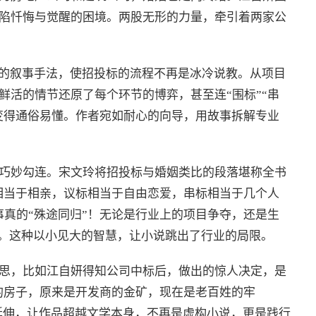
陷忏悔与觉醒的困境。两股无形的力量，牵引着两家公
”的叙事手法，使招投标的流程不再是冰冷说教。从项目
鲜活的情节还原了每个环节的博弈，甚至连“围标”“串
例变得通俗易懂。作者宛如耐心的向导，用故事拆解专业
巧妙勾连。宋文玲将招投标与婚姻类比的段落堪称全书
标相当于相亲，议标相当于自由恋爱，串标相当于几个人
事真的“殊途同归”！无论是行业上的项目争夺，还是生
衡。这种以小见大的智慧，让小说跳出了行业的局限。
思，比如江自妍得知公司中标后，做出的惊人决定，是
处的房子，原来是开发商的金矿，现在是老百姓的牢
的延伸，让作品超越文学本身，不再是虚构小说，更是践行