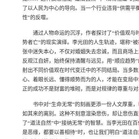
了以人民为中心的导向。当一个行业违背“供需平
性”的反噬。
通过人物命运的沉浮，作者探讨了“价值观与时
势者亡”的现实演绎。李光田的人生轨迹，堪称“
张中迷失本心，不仅对婚姻失去忠诚，而且商场上
反观江自妍，始终保持清醒与远见，用“顺应趋势
射出不同价值观在时代变迁中的不同结局。当多数
心、着眼长远、懂得顺势而为的人，才能在变局中
正的成功不是财富的堆砌，而是对规律的尊重与对
书中对“生命无常”的刻画更添一份人文厚重
如其来的离别。这种不刻意渲染悲伤，却让悲伤直
了“道法自然”中“接纳无常”的智慧。当李光田在
是恶缘，都要以善相待”时，也让我们明白“道法