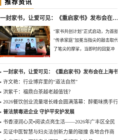
推荐资讯
一封家书，让爱可见：《重启家书》发布会在上海书城圆满落幕
“家书共创计划”正式启动，为首批
“传承家庭”加冕当指尖的敲击取代
了笔尖的摩挲，当即时的回复冲
淡了等待的期盼——在这个信息
如潮水般涌来的
一封家书，让爱可见：《重启家书》发布会在上海书
城圆满落幕
许文艳：行业博弈里的“道法自然”
洪紫千：福鼎白茶越老越值钱？
2026餐饮创业流量增长峰会圆满落幕：醉衢味携手行
业大咖共探流量新范式
普法禁毒进企业 守护平安护发展
书香浸润心灵▪阅读点亮生活——2026年广丰区全民
阅读活动周正式启动
见证中医智慧与妇炎洁创新力量的碰撞 各地合作商