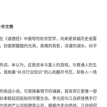
/
许文艳
子在《道德经》中倡导的处世哲学，向来是穿越历史迷雾
，封面那朦胧的光亮，高楼的剪影，深邃的湖水，似乎
的热词。本以为，这是资本与富人的游戏，与普通人的生
，我抱着“补点行业知识”的心态翻开书页，却卷入一场
的商战小说，可是随着情节的铺展，我发现它更像一部
妙串联起招投标的完整生态。李光田与江自妍曾携手打
为房地产公司和建筑公司，婚姻也走向终结。江自妍因