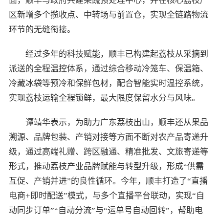
面，顺丰与政府共建果蔬预处理中心，并在核心荔枝产
区新增多个揽收点、中转场与前置仓，实现全链路物流
环节的无缝衔接。
经过多年的科技赋能，顺丰已构建起荔枝从采摘到
派送的全程温控体系，通过综合移动冷笼车、保温箱、
冷藏冰袋等预冷和保鲜包材，配合智能实时温控系统，
实现荔枝运输全程锁鲜，最大限度保留水分与风味。
谭靖华表示，为助力广东荔枝出山，顺丰还从果品
溯源、品牌包装、产销对接等方面不断对农产品寄递升
级，通过高端礼赠、跨区融通、精准批发、文旅寄递等
形式，推动荔枝产业品牌赋能与转型升级，形成“供需
互促、产销并进”的良性循环。今年，顺丰打造了“直播
电商+即时配送”模式，与多个直播平台联动，实现“自
动同步订单”“自动分流”与“运单号自动回转”，帮助电