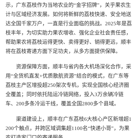
示，广东荔枝作为当地农业的“金字招牌”，关乎果农生
计与区域经济发展。如何将新鲜的荔枝快速、安全地送
达全国千家万户，一直是行业面临的挑战。2025年是荔
枝丰年，为切实助力果农增收、强化企业社会责任感，
帮助果农将荔枝运得更快、卖得更好、销得更远，顺丰
将在荔枝寄递方面下足功夫，从多方面提供保障。
资源保障方面，顺丰与省内各大机场深化合作，采
用“全货机直发+优质散航资源”结合的模式，在广东等
荔枝主产区增投超250架次专机，实现全国核心经济圈
全覆盖；同时依托陆运冷链网络，投入3万余辆冷链
车、200多条冷运干线，覆盖全国2800多个县域。
渠道建设上，顺丰在广东荔枝6大核心产区新增超1
200个触点，并跨区域调集超1100名“快递小哥”，为果
农打造家门口的寄递服务。