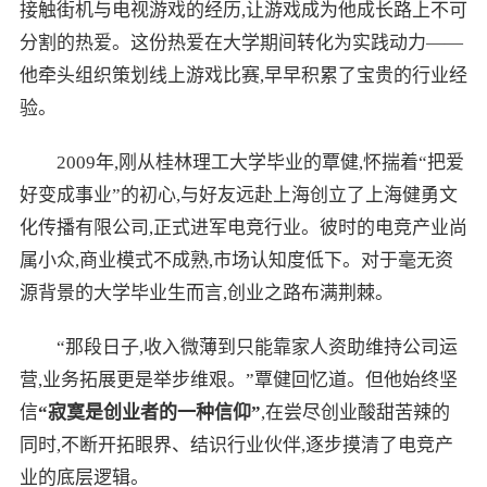
接触街机与电视游戏的经历,让游戏成为他成长路上不可
分割的热爱。这份热爱在大学期间转化为实践动力——
他牵头组织策划线上游戏比赛,早早积累了宝贵的行业经
验。
2009年,刚从桂林理工大学毕业的覃健,怀揣着“把爱
好变成事业”的初心,与好友远赴上海创立了上海健勇文
化传播有限公司,正式进军电竞行业。彼时的电竞产业尚
属小众,商业模式不成熟,市场认知度低下。对于毫无资
源背景的大学毕业生而言,创业之路布满荆棘。
“那段日子,收入微薄到只能靠家人资助维持公司运
营,业务拓展更是举步维艰。”覃健回忆道。但他始终坚
信
“寂寞是创业者的一种信仰”
,在尝尽创业酸甜苦辣的
同时,不断开拓眼界、结识行业伙伴,逐步摸清了电竞产
业的底层逻辑。