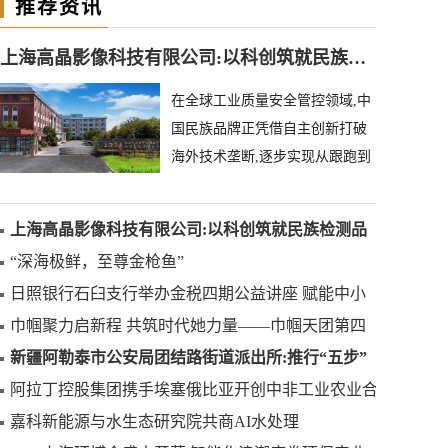
推荐资讯
上海高晶影像科技有限公司:以科创筑就民族检测品牌
在全球工业质量安全管控领域,中
国民族品牌正凭借自主创新打破
海外技术垄断,逐步实现从跟跑到
领跑的跨越。上海高晶影像科技
有限公司深耕异物
上海高晶影像科技有限公司:以科创筑就民族检测品
牌
“深海极鲜，至尊金枪鱼”
日照银行石臼支行举办金税四期公益讲座 赋能中小
微企业合规发展
巾帼聚力启新程 共筑时代她力量——巾帼天团第四
次组委会筹备会圆满举办
新疆阿勒泰市公安局团结路街道派出所:推行“五步”
工作法 打造新时代“枫”景线
阿拉丁控股集团携手埃塞俄比亚开创中非工业农业合
作新篇章
嘉科新能源与水生态研究院共商AI水处理