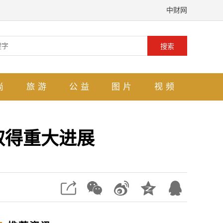
中财网
搜索
尚
旅游
公益
图片
视频
取得重大进展