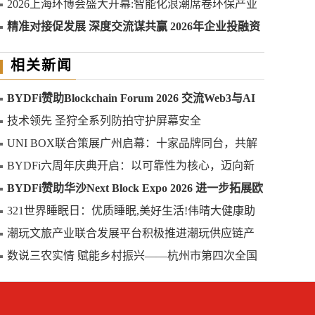
2026上海环博会盛大开幕:智能化浪潮席卷环保产业
精准对接促发展 深度交流谋共赢 2026年企业投融资
交流活动第二期圆满举行
相关新闻
BYDFi赞助Blockchain Forum 2026 交流Web3与AI
生态
技术领先 圣狩全系列防拍守护屏幕安全
UNI BOX联合策展广州启幕：十家品牌同台，共解
“人与自然和谐共生”产业密码
BYDFi六周年庆典开启：以可靠性为核心，迈向新
阶段
BYDFi赞助华沙Next Block Expo 2026 进一步拓展欧
洲影响力
321世界睡眠日：优质睡眠,美好生活!伟晴大健康助
力全民睡眠健康
潮玩文旅产业联合发展平台积极推进潮玩供应链产
业对接
数说三农实情 赋能乡村振兴——杭州市第四次全国
农业普查综合试点在太湖源镇正式启动