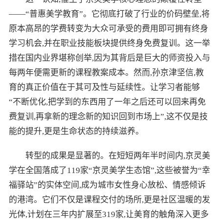
——“普惠美学教育”。它彻底打破了行业的价码壁垒,将
原本高昂的学费转变为大众可承受的费用即可拥有终身
学习机会,并在职业技能板块提供终身免费复训。这一举
措在国内业界堪称创举,因为其背后是巨大的师资投入与
每两年便需更新的课程教案成本。然而,孙京津坚信,教
育的真正价值在于其可及性与延续性。让学习者能够
“不断优化,把学到的东西用了一年之后还可以回来再免
费复训,再拿新的理念新的知识回到市场上”,这不仅是技
能的提升,更是生命状态的持续滋养。
转型的成果是显著的。在短短两年半时间内,京灵美
学在全国落成了119家“京灵美学生态馆”,这些被誉为“幸
福驿站”的实体空间,成为城市女性身心放松、情感倾诉
的港湾。它们不仅是课程交付的场所,更是社区温暖的发
光体,计划在三年内扩展至319家,让美育的触角深入更多