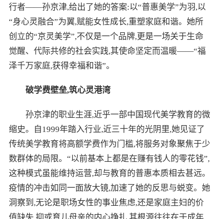
行者——孙京津,给出了她的答案:以“普惠美学”为羽,以
“身心灵融合”为翼,赋能女性成长,重塑家庭和谐。她所
创立的“京灵美学”,不仅是一个品牌,更是一场关于生命
觉醒、代际共修的社会实践,其使命坚定而温暖——“福
泽千万家庭,获得幸福和谐”。
破学费壁垒,筑心灵港湾
孙京津的职业生涯,近乎一部中国现代美学教育的微
缩史。自1999年踏入行业,近三十年的光阴里,她见证了
传统美学教育将高额学费作为门槛,将服务对象聚焦于少
数群体的局限。“以前基本上都是在赚有钱人的零花钱”,
这种模式虽能维持运营,却与教育的普惠本质相去甚远。
疫情的冲击如同一面放大镜,加速了她的反思与蜕变。她
洞察到,无论是职场女性的事业焦虑,还是家庭主妇的价
值缺失,抑或育儿母亲的内心挣扎,其根源往往在于成年