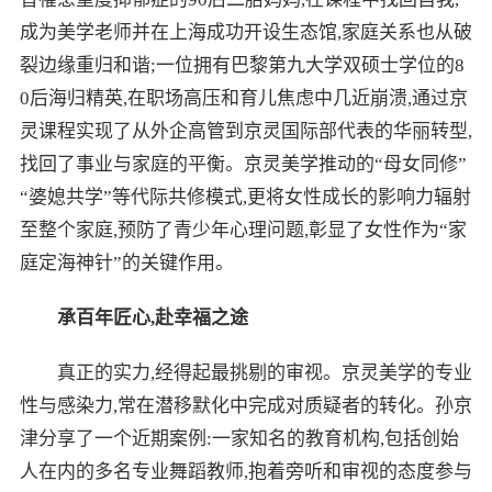
成为美学老师并在上海成功开设生态馆,家庭关系也从破
裂边缘重归和谐;一位拥有巴黎第九大学双硕士学位的8
0后海归精英,在职场高压和育儿焦虑中几近崩溃,通过京
灵课程实现了从外企高管到京灵国际部代表的华丽转型,
找回了事业与家庭的平衡。京灵美学推动的“母女同修”
“婆媳共学”等代际共修模式,更将女性成长的影响力辐射
至整个家庭,预防了青少年心理问题,彰显了女性作为“家
庭定海神针”的关键作用。
承百年匠心,赴幸福之途
真正的实力,经得起最挑剔的审视。京灵美学的专业
性与感染力,常在潜移默化中完成对质疑者的转化。孙京
津分享了一个近期案例:一家知名的教育机构,包括创始
人在内的多名专业舞蹈教师,抱着旁听和审视的态度参与