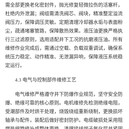
需全部更换老化密封件，抛光修复轻微拉伤的活塞杆，
杜绝内外泄漏；阀组需清洗阀芯、阀块，精准整定溢流
阀压力，保障调压灵敏。定期清理冷却器水垢与表面粉
尘，疏通堵塞管路，保障散热效果。液压油更换严格执
行三过滤原则，选用适配井下工况的抗磨液压油。所有
维修作业完成后，需通过空载、负载双重调试，确保系
统压力稳定、动作精准、无泄漏异响，保障液压系统稳
定运行。
4.3 电气与控制部件维修工艺
电气维修严格遵守井下防爆作业规范，坚守安全防
爆、绝缘可靠的核心原则。电机维修先检测绝缘电阻，
受潮部件及时烘干处理，烧毁绕组重新绕制，更换损坏
轴承与配件，装配后做好密封防护。电缆破损处采用阻
燃热缩管修补或整体更换，清理接线端子氧化层并紧固