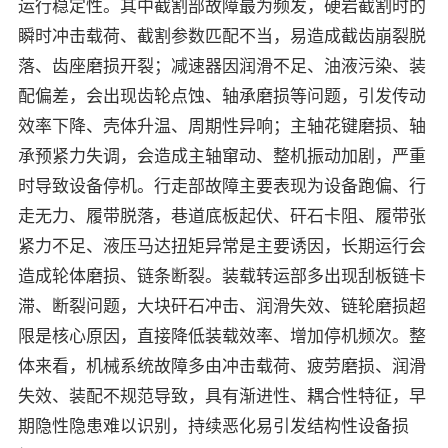
运行稳定性。其中截割部故障最为频发，硬岩截割时的
瞬时冲击载荷、截割参数匹配不当，易造成截齿崩裂脱
落、齿座磨损开裂；减速器因润滑不足、油液污染、装
配偏差，会出现齿轮点蚀、轴承磨损等问题，引发传动
效率下降、壳体升温、周期性异响；主轴花键磨损、轴
承预紧力失调，会造成主轴窜动、整机振动加剧，严重
时导致设备停机。行走部故障主要表现为设备跑偏、行
走无力、履带脱落，巷道底板起伏、矸石卡阻、履带张
紧力不足、液压马达扭矩异常是主要诱因，长期运行会
造成轮体磨损、链条断裂。装载转运部多出现刮板链卡
滞、断裂问题，大块矸石冲击、润滑失效、链轮磨损超
限是核心原因，直接降低装载效率、增加停机频次。整
体来看，机械系统故障多由冲击载荷、疲劳磨损、润滑
失效、装配不规范导致，具有渐进性、耦合性特征，早
期隐性隐患难以识别，持续恶化易引发结构性设备损