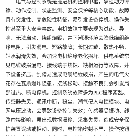
电气与控制系统是掘进机的控制中枢，承担动力传
输、动作控制、状态监测、安全保护等核心功能，故障
具有突发性、高危险性特征，易引发设备停机、操作失
控甚至重大安全事故。电机故障主要表现为过热、异
响、无法启动、绕组烧毁，井下潮湿环境会降低绕组绝
缘电阻，引发漏电、短路故障；长期过载、散热不畅、
轴承润滑失效，会加速电机绝缘老化损坏。供电系统常
见电缆破损漏电、接线端子烧蚀、缺相运行等故障，井
下设备挤压、刮蹭易造成电缆绝缘破损，产生的电气火
花存在瓦斯爆炸隐患，接线松动、接触不良则会引发局
部过热、断电停机。控制系统故障多为PLC程序紊乱、
传感器失灵、通讯中断，粉尘、潮气侵入电控模块、电
网电压波动，会导致设备控制失效；传感器受振动、线
路虚接影响，易出现数据漂移、采集失灵，造成安全保
护装置误动或拒动。同时，电控箱密封不严、操作按钮