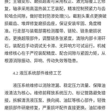
换；主轴变形、磨损超差可采用校正、激光熔覆工艺修
复，轴承采用高温热装工艺装配，精准控制预紧力与齿
轮啮合间隙，做好密封防渗处理[5]。截割头重点更换破
损截齿、堆焊修复磨损齿座，保证安装牢固、角度精
准。行走部与装载部需检测履带、链轮、链条磨损状
态，更换超限部件，调整链条张紧度，清除内部卡滞矸
石，装配后手动调试无卡滞、无异响方可试运行。机械
维修核心在于严控装配精度、配合间隙与紧固力矩，从
根源消除振动、异响、传动失效等隐患。
4.2 液压系统部件维修工艺
液压系统维修以消除泄漏、稳定压力流量、保障油
液清洁为核心。维修前释放系统压力、标记管路避免错
接，拆解清洗液压泵、换向阀、油缸等核心部件，轻微
磨损部件研磨修复，严重损坏配件直接更换。油缸维修