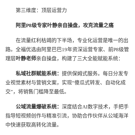
第三维度：顶层运营力
阿里
P8
级专家叶静
亲自
操
盘
，攻克流量之痛
在流量红利枯竭的下半场，专业化运营是唯一的出
路。全福优选由阿里巴巴19年资深运营专家、前P8级管
理层
叶静老师
亲自操盘，构建了三大全能赋能系统：
私域社群赋能系统：
提供保姆式服务。每日分发专
业视觉素材与营销文案，实现“傻瓜式转发、自动化成
交”，将销售门槛降至最低。
公域流量爆破系统：
深度结合AI数字技术，手把手
指导短视频创作与精准引流，协助合作伙伴从公域海洋
中快速获取高转化流量。