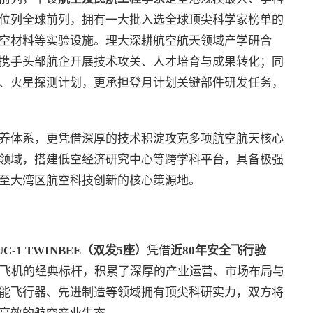
位列全球前列，拥有一大批入选全球顶尖科学家榜单的
空材料等实验设施。理大深耕航空航天领域产学研合
携手头部航企开展技术攻关、人才培育与成果转化；同
、火星探测计划，更承担登月计划关键部件研发任务，
养体系，更凭借深厚的技术积淀攻克多项航空航天核心
领域，搭建低空经济研究中心等跨学科平台，具备极强
至大湾区航空科技创新的核心策源地。
UC-1 TWINBEE
（双发
5
座）
凭借
近
80
年安全飞行验
栖飞机的经典标杆，积累了深厚的产业运营、市场布局与
能飞行器、先进制造等领域拥有顶尖科研实力，双方将