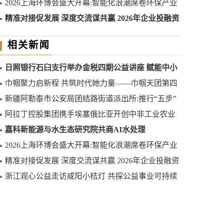
2026上海环博会盛大开幕:智能化浪潮席卷环保产业
精准对接促发展 深度交流谋共赢 2026年企业投融资
交流活动第二期圆满举行
相关新闻
日照银行石臼支行举办金税四期公益讲座 赋能中小
微企业合规发展
巾帼聚力启新程 共筑时代她力量——巾帼天团第四
次组委会筹备会圆满举办
新疆阿勒泰市公安局团结路街道派出所:推行“五步”
工作法 打造新时代“枫”景线
阿拉丁控股集团携手埃塞俄比亚开创中非工业农业
合作新篇章
嘉科新能源与水生态研究院共商AI水处理
2026上海环博会盛大开幕:智能化浪潮席卷环保产业
精准对接促发展 深度交流谋共赢 2026年企业投融资
交流活动第二期圆满举行
浙江观心公益走访咸阳小桔灯 共探公益事业可持续
发展新路径