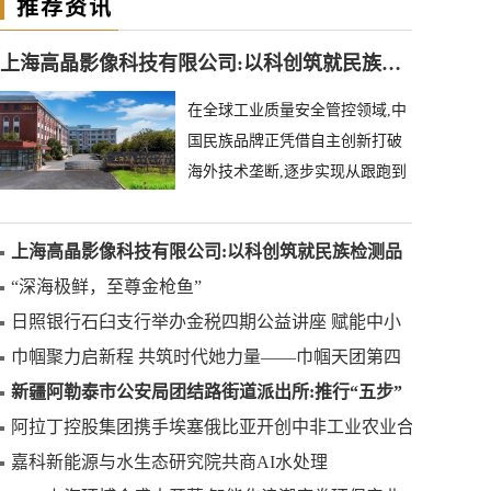
推荐资讯
上海高晶影像科技有限公司:以科创筑就民族检测品牌
在全球工业质量安全管控领域,中
国民族品牌正凭借自主创新打破
海外技术垄断,逐步实现从跟跑到
领跑的跨越。上海高晶影像科技
有限公司深耕异物
上海高晶影像科技有限公司:以科创筑就民族检测品
牌
“深海极鲜，至尊金枪鱼”
日照银行石臼支行举办金税四期公益讲座 赋能中小
微企业合规发展
巾帼聚力启新程 共筑时代她力量——巾帼天团第四
次组委会筹备会圆满举办
新疆阿勒泰市公安局团结路街道派出所:推行“五步”
工作法 打造新时代“枫”景线
阿拉丁控股集团携手埃塞俄比亚开创中非工业农业合
作新篇章
嘉科新能源与水生态研究院共商AI水处理