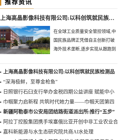
推荐资讯
上海高晶影像科技有限公司:以科创筑就民族检测品牌
在全球工业质量安全管控领域,中
国民族品牌正凭借自主创新打破
海外技术垄断,逐步实现从跟跑到
领跑的跨越。上海高晶影像科技
有限公司深耕异物
上海高晶影像科技有限公司:以科创筑就民族检测品
牌
“深海极鲜，至尊金枪鱼”
日照银行石臼支行举办金税四期公益讲座 赋能中小
微企业合规发展
巾帼聚力启新程 共筑时代她力量——巾帼天团第四
次组委会筹备会圆满举办
新疆阿勒泰市公安局团结路街道派出所:推行“五步”
工作法 打造新时代“枫”景线
阿拉丁控股集团携手埃塞俄比亚开创中非工业农业合
作新篇章
嘉科新能源与水生态研究院共商AI水处理