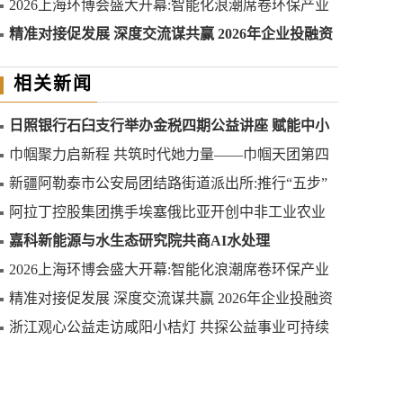
2026上海环博会盛大开幕:智能化浪潮席卷环保产业
精准对接促发展 深度交流谋共赢 2026年企业投融资
交流活动第二期圆满举行
相关新闻
日照银行石臼支行举办金税四期公益讲座 赋能中小
微企业合规发展
巾帼聚力启新程 共筑时代她力量——巾帼天团第四
次组委会筹备会圆满举办
新疆阿勒泰市公安局团结路街道派出所:推行“五步”
工作法 打造新时代“枫”景线
阿拉丁控股集团携手埃塞俄比亚开创中非工业农业
合作新篇章
嘉科新能源与水生态研究院共商AI水处理
2026上海环博会盛大开幕:智能化浪潮席卷环保产业
精准对接促发展 深度交流谋共赢 2026年企业投融资
交流活动第二期圆满举行
浙江观心公益走访咸阳小桔灯 共探公益事业可持续
发展新路径