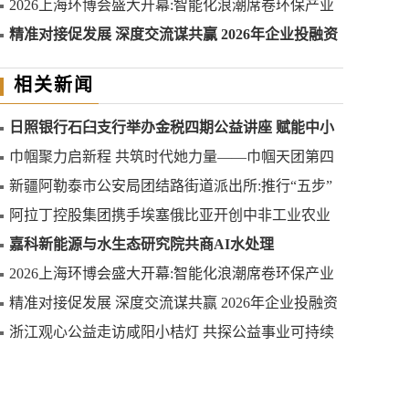
2026上海环博会盛大开幕:智能化浪潮席卷环保产业
精准对接促发展 深度交流谋共赢 2026年企业投融资
交流活动第二期圆满举行
相关新闻
日照银行石臼支行举办金税四期公益讲座 赋能中小
微企业合规发展
巾帼聚力启新程 共筑时代她力量——巾帼天团第四
次组委会筹备会圆满举办
新疆阿勒泰市公安局团结路街道派出所:推行“五步”
工作法 打造新时代“枫”景线
阿拉丁控股集团携手埃塞俄比亚开创中非工业农业
合作新篇章
嘉科新能源与水生态研究院共商AI水处理
2026上海环博会盛大开幕:智能化浪潮席卷环保产业
精准对接促发展 深度交流谋共赢 2026年企业投融资
交流活动第二期圆满举行
浙江观心公益走访咸阳小桔灯 共探公益事业可持续
发展新路径