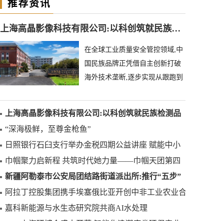
推荐资讯
上海高晶影像科技有限公司:以科创筑就民族检测品牌
在全球工业质量安全管控领域,中
国民族品牌正凭借自主创新打破
海外技术垄断,逐步实现从跟跑到
领跑的跨越。上海高晶影像科技
有限公司深耕异物
上海高晶影像科技有限公司:以科创筑就民族检测品
牌
“深海极鲜，至尊金枪鱼”
日照银行石臼支行举办金税四期公益讲座 赋能中小
微企业合规发展
巾帼聚力启新程 共筑时代她力量——巾帼天团第四
次组委会筹备会圆满举办
新疆阿勒泰市公安局团结路街道派出所:推行“五步”
工作法 打造新时代“枫”景线
阿拉丁控股集团携手埃塞俄比亚开创中非工业农业合
作新篇章
嘉科新能源与水生态研究院共商AI水处理