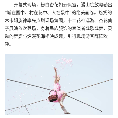
开幕式现场，粉白杏花如云似雪，漫山绽放勾勒出
“城在园中、村在花中、人在景中”的绝美画卷。悠扬的
木卡姆旋律率先点燃现场氛围，十二花神巡游、杏花仙
子展演依次登场，身着民族服饰的表演者载歌载舞，灵
动的舞姿与烂漫花海相映成趣，引得现场游客阵阵欢
呼。