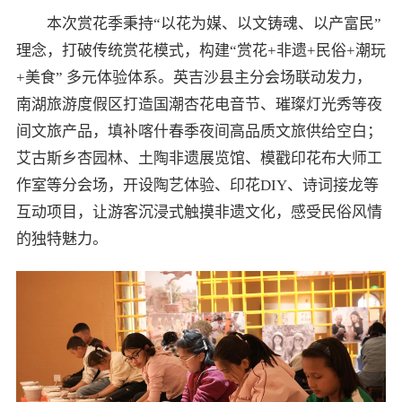
本次赏花季秉持“以花为媒、以文铸魂、以产富民”
理念，打破传统赏花模式，构建“赏花+非遗+民俗+潮玩
+美食” 多元体验体系。英吉沙县主分会场联动发力，
南湖旅游度假区打造国潮杏花电音节、璀璨灯光秀等夜
间文旅产品，填补喀什春季夜间高品质文旅供给空白；
艾古斯乡杏园林、土陶非遗展览馆、模戳印花布大师工
作室等分会场，开设陶艺体验、印花DIY、诗词接龙等
互动项目，让游客沉浸式触摸非遗文化，感受民俗风情
的独特魅力。