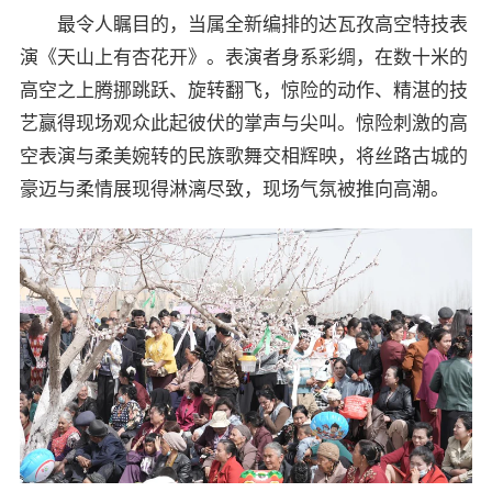
最令人瞩目的，当属全新编排的达瓦孜高空特技表
演《天山上有杏花开》。表演者身系彩绸，在数十米的
高空之上腾挪跳跃、旋转翻飞，惊险的动作、精湛的技
艺赢得现场观众此起彼伏的掌声与尖叫。惊险刺激的高
空表演与柔美婉转的民族歌舞交相辉映，将丝路古城的
豪迈与柔情展现得淋漓尽致，现场气氛被推向高潮。