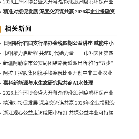
2026上海环博会盛大开幕:智能化浪潮席卷环保产业
精准对接促发展 深度交流谋共赢 2026年企业投融资
交流活动第二期圆满举行
相关新闻
日照银行石臼支行举办金税四期公益讲座 赋能中小
微企业合规发展
巾帼聚力启新程 共筑时代她力量——巾帼天团第四
次组委会筹备会圆满举办
新疆阿勒泰市公安局团结路街道派出所:推行“五步”
工作法 打造新时代“枫”景线
阿拉丁控股集团携手埃塞俄比亚开创中非工业农业
合作新篇章
嘉科新能源与水生态研究院共商AI水处理
2026上海环博会盛大开幕:智能化浪潮席卷环保产业
精准对接促发展 深度交流谋共赢 2026年企业投融资
交流活动第二期圆满举行
浙江观心公益走访咸阳小桔灯 共探公益事业可持续
发展新路径