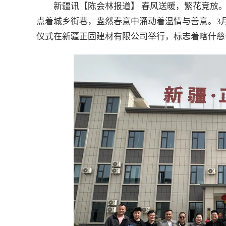
新疆讯【陈会林报道】 春风送暖，繁花竞放
点着城乡街巷，盎然春意中涌动着温情与善意。3
仪式在新疆正固建材有限公司举行，标志着喀什慈