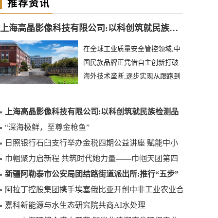
推荐资讯
上海高晶影像科技有限公司:以科创筑就民族检测品牌
在全球工业质量安全管控领域,中
国民族品牌正凭借自主创新打破
海外技术垄断,逐步实现从跟跑到
领跑的跨越。上海高晶影像科技
有限公司深耕异物
上海高晶影像科技有限公司:以科创筑就民族检测品
牌
“深海极鲜，至尊金枪鱼”
日照银行石臼支行举办金税四期公益讲座 赋能中小
微企业合规发展
巾帼聚力启新程 共筑时代她力量——巾帼天团第四
次组委会筹备会圆满举办
新疆阿勒泰市公安局团结路街道派出所:推行“五步”
工作法 打造新时代“枫”景线
阿拉丁控股集团携手埃塞俄比亚开创中非工业农业合
作新篇章
嘉科新能源与水生态研究院共商AI水处理