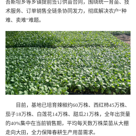
吾斯坦乡等乡镇提前签订供苗合同，围绕统一育苗、技
术服务、订单销售全链条协同发力，彻底解决农户“种
难、卖难”难题。
目前，基地已培育辣椒约60万株、西红柿45万株、
茄子18万株、白莲花14万株、甜瓜21万株，全年出货量
的40%集中在当前销售期，平均每天数万株菜苗从大棚
走向大田，全力保障春耕生产用苗需求。