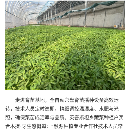
走进育苗基地，全自动穴盘育苗播种设备高效运
转，技术人员定时巡棚，精细调控温湿度、水肥与光
照，确保菜苗成活率与品质。英吾斯坦乡蔬菜种植户买
合木提·牙生感慨道：“融源种植专业合作社技术人员常