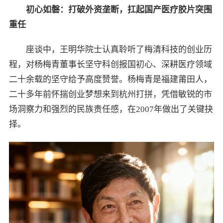
初心如磐：打破外资垄断，扛起国产医疗胶片突围
重任
座谈中，王明华院士认真聆听了梅清科技的创业历
程，对杨梅青董事长坚守科创报国初心、深耕医疗领域
二十余载的坚守给予高度赞誉。杨梅青是福建莆田人，
二十多年前怀揣创业梦想来到杭州打拼，凭借敏锐的市
场洞察力和强烈的民族责任感，在2007年做出了关键抉
择。