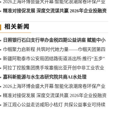
2026上海环博会盛大开幕:智能化浪潮席卷环保产业
精准对接促发展 深度交流谋共赢 2026年企业投融资
交流活动第二期圆满举行
相关新闻
日照银行石臼支行举办金税四期公益讲座 赋能中小
微企业合规发展
巾帼聚力启新程 共筑时代她力量——巾帼天团第四
次组委会筹备会圆满举办
新疆阿勒泰市公安局团结路街道派出所:推行“五步”
工作法 打造新时代“枫”景线
阿拉丁控股集团携手埃塞俄比亚开创中非工业农业
合作新篇章
嘉科新能源与水生态研究院共商AI水处理
2026上海环博会盛大开幕:智能化浪潮席卷环保产业
精准对接促发展 深度交流谋共赢 2026年企业投融资
交流活动第二期圆满举行
浙江观心公益走访咸阳小桔灯 共探公益事业可持续
发展新路径