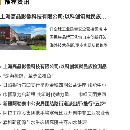
推荐资讯
上海高晶影像科技有限公司:以科创筑就民族检测品牌
在全球工业质量安全管控领域,中
国民族品牌正凭借自主创新打破
海外技术垄断,逐步实现从跟跑到
领跑的跨越。上海高晶影像科技
有限公司深耕异物
上海高晶影像科技有限公司:以科创筑就民族检测品
牌
“深海极鲜，至尊金枪鱼”
日照银行石臼支行举办金税四期公益讲座 赋能中小
微企业合规发展
巾帼聚力启新程 共筑时代她力量——巾帼天团第四
次组委会筹备会圆满举办
新疆阿勒泰市公安局团结路街道派出所:推行“五步”
工作法 打造新时代“枫”景线
阿拉丁控股集团携手埃塞俄比亚开创中非工业农业合
作新篇章
嘉科新能源与水生态研究院共商AI水处理