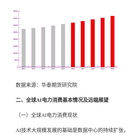
数据来源：华泰期货研究院
二、全球
AI
电力消费基本情况及远端展望
（一）全球AI电力消费现状
AI技术大规模发展的基础是数据中心的持续扩张，