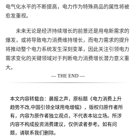
电气化水平的不断提高，电力作为特殊商品的属性将被
愈发重视。
未来无论是经济持续增长的前景还是用电新需求的
爆发，或将导致电力消费维持增长，而电力需求的提升
将推动整个电力系统发生深刻变革，因此关注引领电力
需求变化的关键领域对于判断电力消费增长潜力意义重
大。
— THE END —
本文内容转载自：晨报之声，原标题《电力消费上升
趋势不改,中国引领全球用电增幅》，版权归原作者所
有，内容为原作者独立观点，不代表本站立场。所涉
内容不构成投资消费建议，仅供读者参考。如有问
题，请联系我们删除。