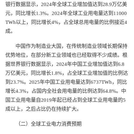
银行数据显示，2024年全球工业增加值达到28.9万亿美
元，同比增长1.3%。2024年全球工业用电量达到11000
TWh以上，同比增长4%，占全球总用电量的比例接近4
成。
中国作为制造业大国，在传统制造业领域长期保持
优势地位，在部分新工业领域也已经取得不少成绩。根
据世界银行数据显示，2024年中国工业增加值达到6.8
万亿美元，同比增长1.8%，占全球工业增加值的比例达
到23.7%。2025年中国工业用电量达到6737TWh，同比
增长4.3%，占国内全社会用电量的比例达到64.8%。中
国工业用电量自2019年起已经占到全球工业用电量的5
成以上，之后占比仍在持续扩大。
（二）全球工业电力消费预期