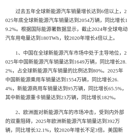
过去五年全球新能源汽车销量增长达到6倍以上，2
025年底全球新能源汽车销量达到2054万辆，同比增长1
9.2%。根据国际能源署数据显示，截止2024年全球电动
汽车用电量达到180TWh，较2020年增长4倍以上。
1、中国在全球新能源汽车市场中处于主导地位，2
025年中国新能源汽车销量达到1649万辆，同比增长28.
2%，占全球新能源汽车销量的比例达到80%。2025年
中国新能源乘用车销量达到1554万辆，同比增长26.
4%，新能源商用车销量达到95万辆，同比增长65.5%，
其中新能源重卡销量达到23万辆，同比增长182%。
2、欧洲面对新能源汽车的市场冲击，受到内外部
的双重阻碍，2025年欧洲新能源汽车销量达到392万
辆，同比增长32.1%，较2020年增长不足3倍。美国新