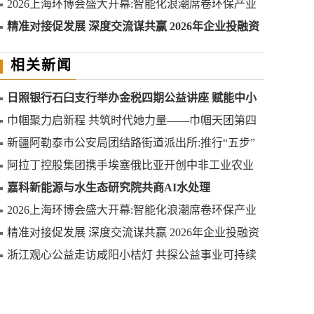
2026上海环博会盛大开幕:智能化浪潮席卷环保产业
精准对接促发展 深度交流谋共赢 2026年企业投融资
交流活动第二期圆满举行
相关新闻
日照银行石臼支行举办金税四期公益讲座 赋能中小
微企业合规发展
巾帼聚力启新程 共筑时代她力量——巾帼天团第四
次组委会筹备会圆满举办
新疆阿勒泰市公安局团结路街道派出所:推行“五步”
工作法 打造新时代“枫”景线
阿拉丁控股集团携手埃塞俄比亚开创中非工业农业
合作新篇章
嘉科新能源与水生态研究院共商AI水处理
2026上海环博会盛大开幕:智能化浪潮席卷环保产业
精准对接促发展 深度交流谋共赢 2026年企业投融资
交流活动第二期圆满举行
浙江观心公益走访咸阳小桔灯 共探公益事业可持续
发展新路径