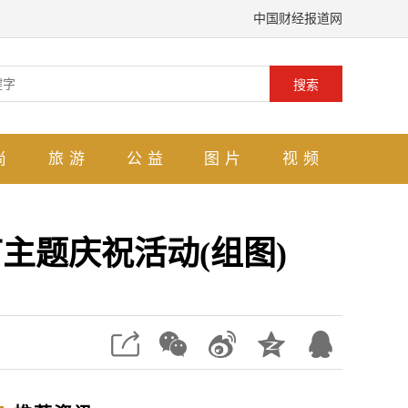
中国财经报道网
搜索
尚
旅游
公益
图片
视频
节主题庆祝活动(组图)