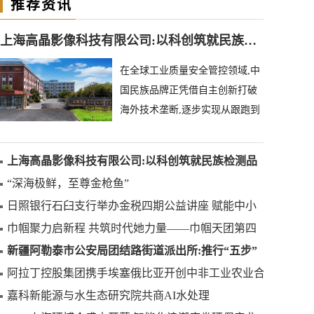
推荐资讯
上海高晶影像科技有限公司:以科创筑就民族检测品牌
在全球工业质量安全管控领域,中
国民族品牌正凭借自主创新打破
海外技术垄断,逐步实现从跟跑到
领跑的跨越。上海高晶影像科技
有限公司深耕异物
上海高晶影像科技有限公司:以科创筑就民族检测品
牌
“深海极鲜，至尊金枪鱼”
日照银行石臼支行举办金税四期公益讲座 赋能中小
微企业合规发展
巾帼聚力启新程 共筑时代她力量——巾帼天团第四
次组委会筹备会圆满举办
新疆阿勒泰市公安局团结路街道派出所:推行“五步”
工作法 打造新时代“枫”景线
阿拉丁控股集团携手埃塞俄比亚开创中非工业农业合
作新篇章
嘉科新能源与水生态研究院共商AI水处理