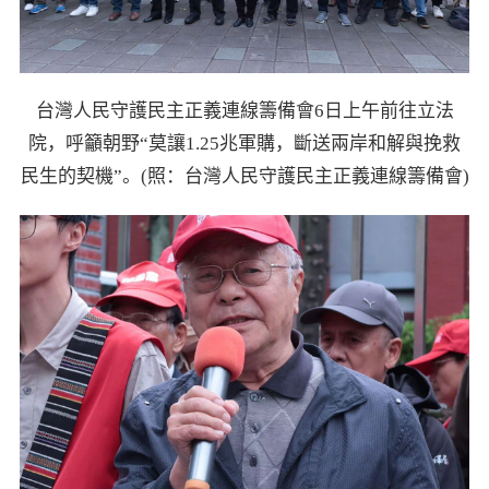
台灣人民守護民主正義連線籌備會6日上午前往立法
院，呼籲朝野“莫讓1.25兆軍購，斷送兩岸和解與挽救
民生的契機”。(照：台灣人民守護民主正義連線籌備會)