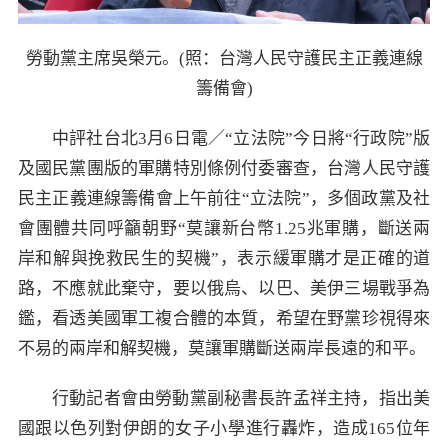
勞動黨主席吳榮元。(照：台灣人民守護民主正義連線
籌備會)
中評社台北3月6日電／“立法院”今日將“行政院”版
及國民黨團版的軍購特別條例付委審查，台灣人民守護
民主正義連線籌備會上午前往“立法院”，多個政黨及社
會團體共同呼籲朝野“莫讓新台幣1.25兆軍購，斷送兩
岸和解與挽救民生的契機”，表示緩軍購才是正確的道
路，不應就此棄守，要以俄烏、以巴、美伊三場戰爭為
鑑，看透美國軍工複合體的本質，希望在野黨珍視得來
不易的兩岸和解契機，莫讓軍購斷送兩岸長遠的和平。
行動記者會由勞動黨副秘書長許孟祥主持，指出美
國跟以色列對伊朗的女子小學進行轟炸，造成165位年