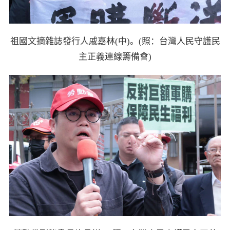
祖國文摘雜誌發行人戚嘉林(中)。(照：台灣人民守護民
主正義連線籌備會)