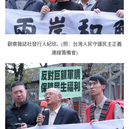
觀察雜誌社發行人紀欣。(照：台灣人民守護民主正義
連線籌備會)