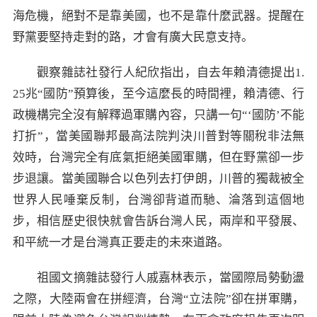
海危機，絕對不是靠美國，也不是靠什麼武器。提醒在
野黨要堅持走對的路，才會有廣大民意支持。
觀察雜誌社發行人紀欣指出，自去年賴清德提出1.
25兆“國防”預算後，至今這麼長的時間裡，賴清德、行
政機構完全沒有解釋過軍購內容，只講一句“‘國防’不能
打折”，當美國聯邦最高法院判決川普對等關稅非法無
效時，台灣完全有底氣拒絕美國軍購，但在野黨卻一步
步退讓。當美國聯合以色列去打伊朗，川普的獨裁被全
世界人民唾棄反制，台灣卻背道而馳、淪落到這個地
步，相信歷史很快就會告訴台灣人民，兩岸和平發展、
和平統一才是台灣真正要走的未來道路。
祖國文摘雜誌發行人戚嘉林表示，當國際局勢動盪
之際，大陸兩會在拼經濟，台灣“立法院”卻在拼軍購，