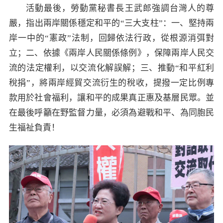
活動最後，勞動黨秘書長王武郎強調台灣人的尊
嚴，指出兩岸關係穩定和平的“三大支柱”：一、堅持兩
岸一中的“憲政”法制，回歸依法行政，從根源消弭對
立；二、依據《兩岸人民關係條例》，保障兩岸人民交
流的法定權利，以交流化解誤解；三、推動“和平紅利
稅捐”，將兩岸經貿交流衍生的稅收，提撥一定比例專
款用於社會福利，讓和平的成果真正惠及基層民眾。並
在最後呼籲在野監督力量，必須為避戰和平、為同胞民
生福祉負責！