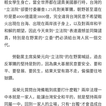
輕女學生身亡，當全世界都在譴責美國暴行時，台灣的
“立法院”卻要付委審查1.25兆對美軍購，朝野甚至還在
吵是要4000億還是3800億，完全違背台灣民意不希望戰
火出現在台海、出現在兩岸孩子身上，以及對兩岸和平
和解的期望。因此今天來到“立法院”表達遺憾並同聲譴
責，特別是在野黨的“立委”們必須給台灣人民一個交
代。
勞動黨主席吳榮元向“立法院”的在野黨喊話，過去
反軍購的堅持是對的，因為廣大基層民意要安全、要和
平、要發展、要民生，結果天堂有路不走，偏偏要往地
獄鑽。
吳榮元質問台灣備戰到底要打什麼戰？兩岸法理一
中本就是一家人，能讓台灣安全和平的，就是堅持兩岸
同屬一中，回到一家人的立場，只有“台獨”才會造成台