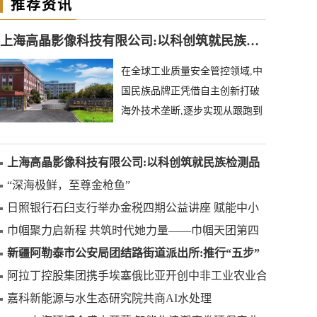
推荐资讯
上海高晶影像科技有限公司:以科创筑就民族检测品牌
在全球工业质量安全管控领域,中
国民族品牌正凭借自主创新打破
海外技术垄断,逐步实现从跟跑到
领跑的跨越。上海高晶影像科技
有限公司深耕异物
上海高晶影像科技有限公司:以科创筑就民族检测品
牌
“深海极鲜，至尊金枪鱼”
日照银行石臼支行举办金税四期公益讲座 赋能中小
微企业合规发展
巾帼聚力启新程 共筑时代她力量——巾帼天团第四
次组委会筹备会圆满举办
新疆阿勒泰市公安局团结路街道派出所:推行“五步”
工作法 打造新时代“枫”景线
阿拉丁控股集团携手埃塞俄比亚开创中非工业农业合
作新篇章
嘉科新能源与水生态研究院共商AI水处理