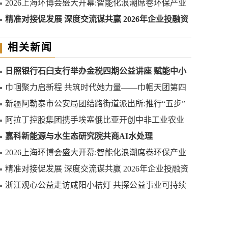
2026上海环博会盛大开幕:智能化浪潮席卷环保产业
精准对接促发展 深度交流谋共赢 2026年企业投融资
交流活动第二期圆满举行
相关新闻
日照银行石臼支行举办金税四期公益讲座 赋能中小
微企业合规发展
巾帼聚力启新程 共筑时代她力量——巾帼天团第四
次组委会筹备会圆满举办
新疆阿勒泰市公安局团结路街道派出所:推行“五步”
工作法 打造新时代“枫”景线
阿拉丁控股集团携手埃塞俄比亚开创中非工业农业
合作新篇章
嘉科新能源与水生态研究院共商AI水处理
2026上海环博会盛大开幕:智能化浪潮席卷环保产业
精准对接促发展 深度交流谋共赢 2026年企业投融资
交流活动第二期圆满举行
浙江观心公益走访咸阳小桔灯 共探公益事业可持续
发展新路径