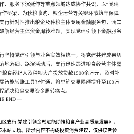
作、服务下沉延伸等重点领域达成协作共识，以“党建
合作桥梁，为秋粮收购、粮企运营等关键环节筑牢保障
支行针对性推出粮企及种粮主体专属金融服务包，涵盖
破解经营主体资金周转难题，实现党建引领下金融服务
行坚持党建引领与业务实效相统一，将党建共建成果切
落地落细。路演活动后，支行迅速跟进粮食经营主体需
粮食经纪人及种粮大户投放贷款1500余万元，及时补
属智能转账工具智付通，将单笔交易限额提升至100万
流程解决粮食交易资金周转痛点。
HE END —
山区支行:党建引领金融赋能助推粮食产业高质量发展》，
表本站立场。所涉内容不构成投资消费建议，仅供读者参