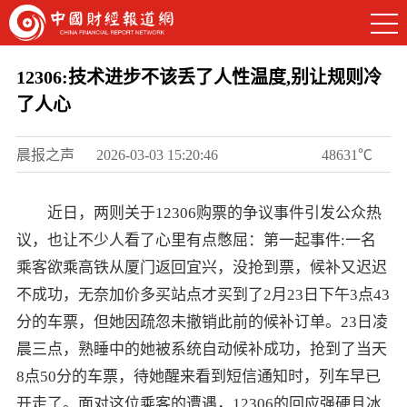
12306:技术进步不该丢了人性温度,别让规则冷
了人心
晨报之声
2026-03-03 15:20:46
48631℃
近日，两则关于12306购票的争议事件引发公众热
议，也让不少人看了心里有点憋屈：
第一起事件:一名
乘客欲乘高铁从厦门返回宜兴，没抢到票，候补又迟迟
不成功，无奈加价多买站点才买到了2月23日下午3点43
分的车票，但她因疏忽未撤销此前的候补订单。23日凌
晨三点，熟睡中的她被系统自动候补成功，抢到了当天
8点50分的车票，待她醒来看到短信通知时，列车早已
开走了。面对这位乘客的遭遇，12306的回应强硬且冰