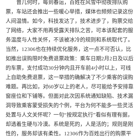
曾几何时，每到春运，百姓在风雪中彻夜排队购
票，车站还会推出一些暖心举措，媒体也频频记录这份
人间温情。如今，科技发达了，技术进步了，购票交给
了网络，大家不用再受露天排队之苦，可本该配套的服
务温度与人性关怀，不该被冰冷的规则和系统取代了。
当然，12306也在持续优化服务，这一点不可否认，比
如推出误购限时免费退票政策：乘车日期2月2日及以后
的车票，支付成功30分钟内且开车前4小时以上，可线
上自助免费退票，这一举措的确解决了不少乘客的误购
难题。再比如，对60岁以上的老人，尽可能给予安排靠
窗座位和下铺等。但面对此次因系统通知缺陷、技术漏
洞导致乘客蒙受损失的个例，平台为何不能多一些灵活
处置与人文关怀呢？一句“按规定执行”看似有理有据，
却透着生硬与冷漠。系统是死的，人是活的；规则是刚
性的，服务却该有柔性。12306作为百姓出行的购票平