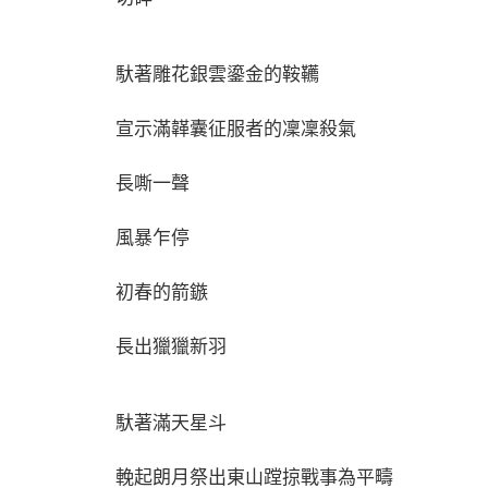
馱著雕花銀雲鎏金的鞍韉
宣示滿韚囊征服者的凜凜殺氣
長嘶一聲
風暴乍停
初春的箭鏃
長出獵獵新羽
馱著滿天星斗
輓起朗月祭出東山蹚掠戰事為平疇