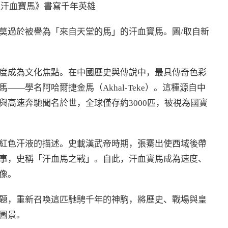
《汗血寶馬》書寫千年英雄
莫過於被譽為「來自天堂的馬」的汗血寶馬。圖
/
取自新
度成為文化焦點。在中國歷史與傳說中，最具傳奇色彩
—學名阿哈爾捷金馬（Akhal-Teke）。這種源自中
高速奔馳聞名於世，全球僅存約3000匹，被視為國寶
紅色汗液的描述。史載漢武帝時期，張騫出使西域後帶
事，史稱「汗血馬之戰」。自此，汗血寶馬成為速度、
像。
題，重新召喚這匹馳騁千年的神駒，將歷史、戰場與皇
圖景。