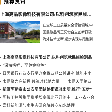
推荐资讯
上海高晶影像科技有限公司:以科创筑就民族检测品牌
在全球工业质量安全管控领域,中
国民族品牌正凭借自主创新打破
海外技术垄断,逐步实现从跟跑到
领跑的跨越。上海高晶影像科技
有限公司深耕异物
上海高晶影像科技有限公司:以科创筑就民族检测品
牌
“深海极鲜，至尊金枪鱼”
日照银行石臼支行举办金税四期公益讲座 赋能中小
微企业合规发展
巾帼聚力启新程 共筑时代她力量——巾帼天团第四
次组委会筹备会圆满举办
新疆阿勒泰市公安局团结路街道派出所:推行“五步”
工作法 打造新时代“枫”景线
阿拉丁控股集团携手埃塞俄比亚开创中非工业农业合
作新篇章
嘉科新能源与水生态研究院共商AI水处理