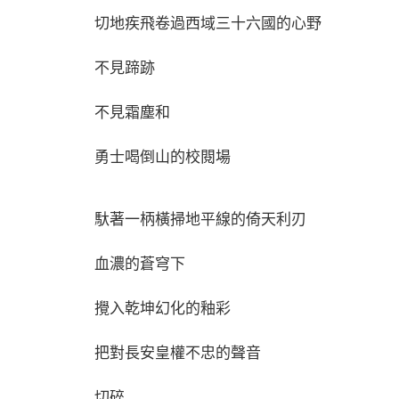
切地疾飛卷過西域三十六國的心野
不見蹄跡
不見霜塵和
勇士喝倒山的校閱場
馱著一柄橫掃地平線的倚天利刃
血濃的蒼穹下
攪入乾坤幻化的釉彩
把對長安皇權不忠的聲音
切碎