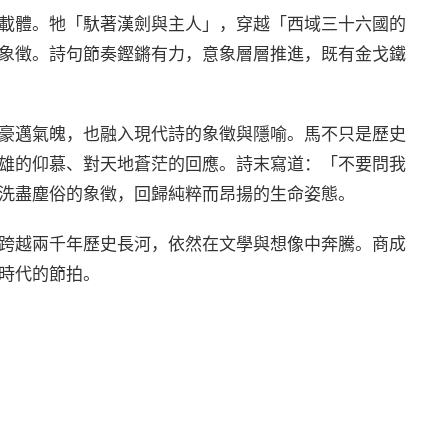
載體。牠「馱著漢劍與主人」，穿越「西域三十六國的
象徵。詩句節奏鏗鏘有力，意象層層推進，既有金戈鐵
豪邁氣魄，也融入現代詩的象徵與隱喻。馬不只是歷史
雄的仰慕、對天地蒼茫的回應。詩末寫道：「不要問我
洗盡塵俗的象徵，回歸純粹而昂揚的生命姿態。
跨越兩千年歷史長河，依然在文學與想像中奔騰。商成
時代的節拍。