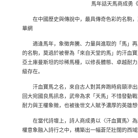
馬年話天馬商成勇
在中國歷史與傳說中，最具傳奇色彩的名駒，
華網
適逢馬年，象徵奔騰、力量與進取的「馬」再
的名駒，莫過於被譽為「來自天堂的馬」的汗血寶馬—
亞土庫曼斯坦的珍稀馬種，以修長體態、卓越耐力與
級存在。
汗血寶馬之名，來自古人對其奔跑時肩頸滲出
回大宛國良馬訊息，武帝為求「天馬」不惜發動戰
耐力與王權象徵，也被後世文人賦予濃厚的英雄想
在當代詩壇上，詩人商成勇以〈汗血寶馬〉為
權意象融入詩行之中，構築出一幅蒼茫壯闊的西域