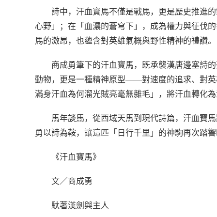
詩中，汗血寶馬不僅是戰馬，更是歷史推進的
心野」；在「血濃的蒼穹下」，成為權力與征伐的
馬的激昂，也蘊含對英雄氣概與野性精神的禮讚。
商成勇筆下的汗血寶馬，既承襲漢唐邊塞詩的
動物，更是一種精神原型——對速度的追求、對英
滿身汗血為何溜光賊亮毫無雜毛」，將汗血轉化為
馬年談馬，從西域天馬到現代詩篇，汗血寶馬
勇以詩為鞍，讓這匹「日行千里」的神駒再次踏響
《汗血寶馬》
文／商成勇
馱著漢劍與主人