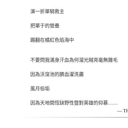
演一折單騎救主
把單于的營壘
踢翻在橘紅色焰海中
不要問我滿身汗血為何溜光賊亮毫無雜毛
因為沃窪池的臍血濯洗盡
風月俗垢
因為天地間恆缺野性暨對英雄的仰慕……
— T