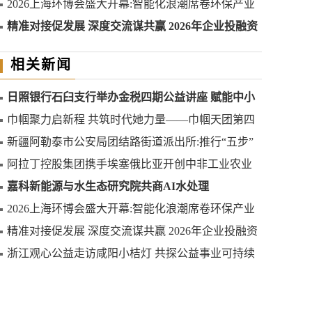
2026上海环博会盛大开幕:智能化浪潮席卷环保产业
精准对接促发展 深度交流谋共赢 2026年企业投融资
交流活动第二期圆满举行
相关新闻
日照银行石臼支行举办金税四期公益讲座 赋能中小
微企业合规发展
巾帼聚力启新程 共筑时代她力量——巾帼天团第四
次组委会筹备会圆满举办
新疆阿勒泰市公安局团结路街道派出所:推行“五步”
工作法 打造新时代“枫”景线
阿拉丁控股集团携手埃塞俄比亚开创中非工业农业
合作新篇章
嘉科新能源与水生态研究院共商AI水处理
2026上海环博会盛大开幕:智能化浪潮席卷环保产业
精准对接促发展 深度交流谋共赢 2026年企业投融资
交流活动第二期圆满举行
浙江观心公益走访咸阳小桔灯 共探公益事业可持续
发展新路径