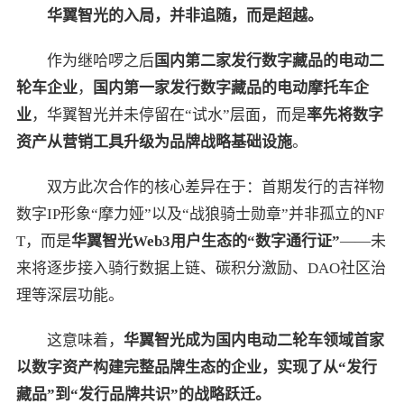
华翼智光的入局，并非追随，而是超越。
作为继哈啰之后
国内第二家发行数字藏品的电动二
轮车企业
，
国内第一家发行数字藏品的电动摩托车企
业
，华翼智光并未停留在“试水”层面，而是
率先将数字
资产从营销工具升级为品牌战略基础设施
。
双方此次合作的核心差异在于：首期发行的吉祥物
数字IP形象“摩力娅”以及“战狼骑士勋章”并非孤立的NF
T，而是
华翼智光
Web3
用户生态的“数字通行证”
——未
来将逐步接入骑行数据上链、碳积分激励、DAO社区治
理等深层功能。
这意味着，
华翼智光成为国内电动二轮车领域首家
以数字资产构建完整品牌生态的企业，实现了从“发行
藏品”到“发行品牌共识”的战略跃迁。