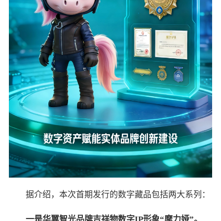
据介绍，本次首期发行的数字藏品包括两大系列：
一是华翼智光品牌吉祥物数字
IP
形象
“
摩力娅
”
。