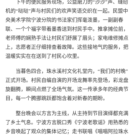
下午的便民服务现场，公益磨刀的“沙沙”声、缝纫
机的“哒哒”声与村民们的欢声笑语交织在一起。民盟中
央美术学院宁波分院的书法家们挥毫泼墨，一副副春
联、一个个福字带着墨香送到村民手中。推拿摊位前，
老师傅的娴熟手法让村民们舒展了眉头；家电维修摊点
上，志愿者正仔细排查着故障。这些接地气的服务，把
温暖实实在在送到了村民心坎里。
当暮色四合，珠水溪村文化礼堂内，“我们的村晚”
正式开场。村民自编自演的开场龙舞率先登场，彩龙盘
旋翻腾，瞬间点燃了全场气氛。这一传承多年的经典节
目，每一个腾挪跳跃都饱含着对新春的期盼。
整台晚会以方言为主线，从主持到节目演绎都充满
了乡土气息。宁波方言脱口秀《宁波老歌谣》用熟悉的
乡音唤起了观众的集体记忆；走书联唱《唱唱阿拉珠水