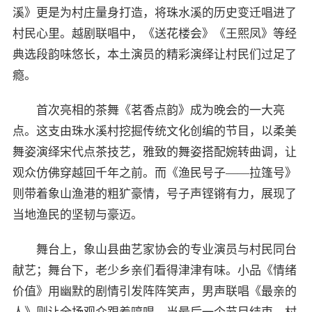
溪》更是为村庄量身打造，将珠水溪的历史变迁唱进了
村民心里。越剧联唱中，《送花楼会》《王熙凤》等经
典选段韵味悠长，本土演员的精彩演绎让村民们过足了
瘾。
首次亮相的茶舞《茗香点韵》成为晚会的一大亮
点。这支由珠水溪村挖掘传统文化创编的节目，以柔美
舞姿演绎宋代点茶技艺，雅致的舞姿搭配婉转曲调，让
观众仿佛穿越回千年之前。而《渔民号子——拉篷号》
则带着象山渔港的粗犷豪情，号子声铿锵有力，展现了
当地渔民的坚韧与豪迈。
舞台上，象山县曲艺家协会的专业演员与村民同台
献艺；舞台下，老少乡亲们看得津津有味。小品《情绪
价值》用幽默的剧情引发阵阵笑声，男声联唱《最亲的