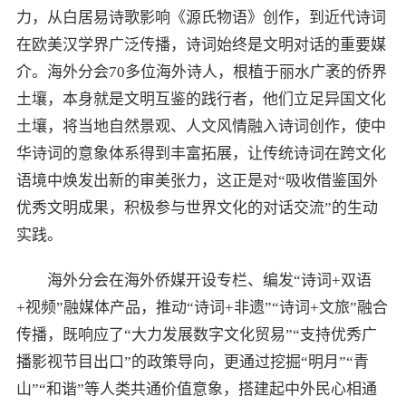
力，从白居易诗歌影响《源氏物语》创作，到近代诗词
在欧美汉学界广泛传播，诗词始终是文明对话的重要媒
介。海外分会70多位海外诗人，根植于丽水广袤的侨界
土壤，本身就是文明互鉴的践行者，他们立足异国文化
土壤，将当地自然景观、人文风情融入诗词创作，使中
华诗词的意象体系得到丰富拓展，让传统诗词在跨文化
语境中焕发出新的审美张力，这正是对“吸收借鉴国外
优秀文明成果，积极参与世界文化的对话交流”的生动
实践。
海外分会在海外侨媒开设专栏、编发“诗词+双语
+视频”融媒体产品，推动“诗词+非遗”“诗词+文旅”融合
传播，既响应了“大力发展数字文化贸易”“支持优秀广
播影视节目出口”的政策导向，更通过挖掘“明月”“青
山”“和谐”等人类共通价值意象，搭建起中外民心相通