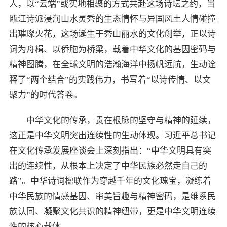
人，以“云端”或实地相聚的方式共赴这场诗坛之约，当
瓯江诗派浸润山水灵秀的生态情怀与异国风土人情碰撞
出璀璨火花，这场诞生于秀山丽水的文化创举，正以诗
词为舟楫、以侨胞为桥梁，载着中华文化的基因密码与
精神图腾，在全球文明的浩瀚海洋中扬帆远航，生动诠
释了“两个结合”的实践伟力，书写着“以诗传情、以文
聚力”的时代答卷。
中华文化的传承，贵在根脉的坚守与精神的延续，
这正是中华文明突出连续性的生动体现。习近平总书记
在文化传承发展座谈会上深刻指出：“中华文明具有突
出的连续性，从根本上决定了中华民族必然走自己的
路”。中华诗词楹联作为穿越千年的文化瑰宝，凝练着
中华民族的情感基因、审美旨趣与精神密码，是维系民
族认同、凝聚文化共识的精神纽带，更是中华文明连续
性的核心载体。