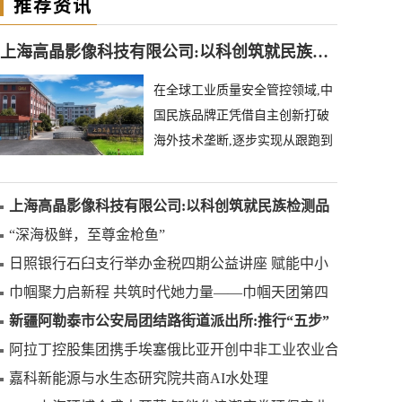
推荐资讯
上海高晶影像科技有限公司:以科创筑就民族检测品牌
在全球工业质量安全管控领域,中
国民族品牌正凭借自主创新打破
海外技术垄断,逐步实现从跟跑到
领跑的跨越。上海高晶影像科技
有限公司深耕异物
上海高晶影像科技有限公司:以科创筑就民族检测品
牌
“深海极鲜，至尊金枪鱼”
日照银行石臼支行举办金税四期公益讲座 赋能中小
微企业合规发展
巾帼聚力启新程 共筑时代她力量——巾帼天团第四
次组委会筹备会圆满举办
新疆阿勒泰市公安局团结路街道派出所:推行“五步”
工作法 打造新时代“枫”景线
阿拉丁控股集团携手埃塞俄比亚开创中非工业农业合
作新篇章
嘉科新能源与水生态研究院共商AI水处理