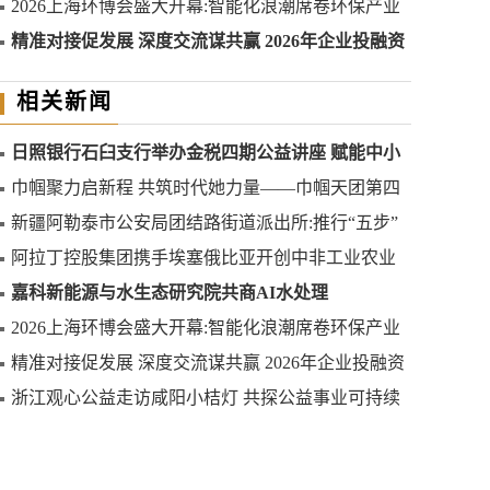
2026上海环博会盛大开幕:智能化浪潮席卷环保产业
精准对接促发展 深度交流谋共赢 2026年企业投融资
交流活动第二期圆满举行
相关新闻
日照银行石臼支行举办金税四期公益讲座 赋能中小
微企业合规发展
巾帼聚力启新程 共筑时代她力量——巾帼天团第四
次组委会筹备会圆满举办
新疆阿勒泰市公安局团结路街道派出所:推行“五步”
工作法 打造新时代“枫”景线
阿拉丁控股集团携手埃塞俄比亚开创中非工业农业
合作新篇章
嘉科新能源与水生态研究院共商AI水处理
2026上海环博会盛大开幕:智能化浪潮席卷环保产业
精准对接促发展 深度交流谋共赢 2026年企业投融资
交流活动第二期圆满举行
浙江观心公益走访咸阳小桔灯 共探公益事业可持续
发展新路径