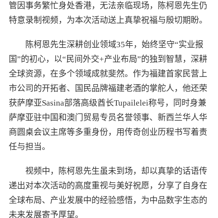
管因事务繁忙身处香港，无法亲临现场，陈柯恩先生仍
特意录制视频，为本次活动送上真挚祝福与殷切期盼。
陈柯恩先生深耕创业领域35年，始终坚守“实业报
国”的初心，以“民间外交+产业布局”的独到智慧，深耕
全球资源，在多个领域成就斐然。作为福建首家民营上
市公司的开拓者、国民品牌福建老酒的掌舵人，他还荣
获萨摩亚Sasina部落高级酋长Tupailelei称号，同时身兼
萨摩亚驻中国和澳门贸易专员名誉领事、新西兰华人华
商圆桌会议主席等多重身份，用传奇创业历程书写着责
任与担当。
视频中，陈柯恩先生虽未到场，却以真挚的话语传
递出对本次活动的高度重视与美好祝愿，分享了自身在
全球布局、产业发展中的经验感悟，为中品数字生态的
未来发展寄予厚望。