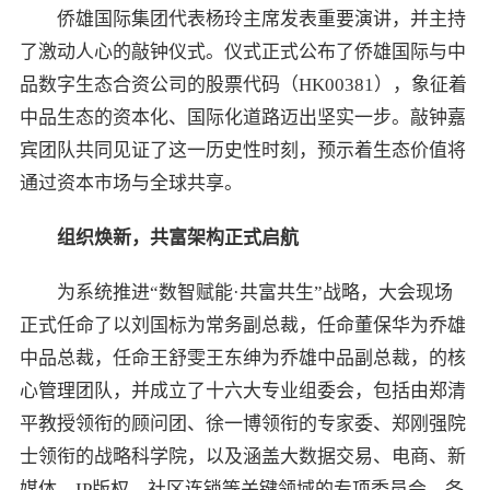
侨雄国际集团代表杨玲主席发表重要演讲，并主持
了激动人心的敲钟仪式。仪式正式公布了侨雄国际与中
品数字生态合资公司的股票代码（HK00381），象征着
中品生态的资本化、国际化道路迈出坚实一步。敲钟嘉
宾团队共同见证了这一历史性时刻，预示着生态价值将
通过资本市场与全球共享。
组织焕新，共富架构正式启航
为系统推进“数智赋能·共富共生”战略，大会现场
正式任命了以刘国标为常务副总裁，任命董保华为乔雄
中品总裁，任命王舒雯王东绅为乔雄中品副总裁，的核
心管理团队，并成立了十六大专业组委会，包括由郑清
平教授领衔的顾问团、徐一博领衔的专家委、郑刚强院
士领衔的战略科学院，以及涵盖大数据交易、电商、新
媒体、IP版权、社区连锁等关键领域的专项委员会。各