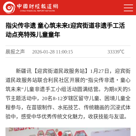
指尖传非遗 童心筑未来I迎宾街道非遗手工活
动点亮特殊儿童童年
晨报之声
2026-01-28 11:00:15
33339℃
新疆讯【迎宾街道民政服务站】1月27日，迎宾街
道民政服务站联合利民社区开展的“指尖传非遗・童心
筑未来”儿童非遗手工小组活动圆满结营。为期8天的5
节主题活动中，20名8-12岁辖区留守儿童、困境儿童全
程参与，在苗银制作、水拓技艺、传统糖画的沉浸式体
验中，感受中华优秀传统文化魅力，收获技能与友谊。