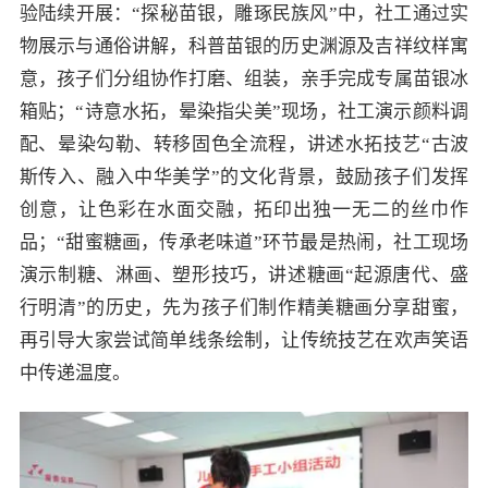
验陆续开展：“探秘苗银，雕琢民族风”中，社工通过实
物展示与通俗讲解，科普苗银的历史渊源及吉祥纹样寓
意，孩子们分组协作打磨、组装，亲手完成专属苗银冰
箱贴；“诗意水拓，晕染指尖美”现场，社工演示颜料调
配、晕染勾勒、转移固色全流程，讲述水拓技艺“古波
斯传入、融入中华美学”的文化背景，鼓励孩子们发挥
创意，让色彩在水面交融，拓印出独一无二的丝巾作
品；“甜蜜糖画，传承老味道”环节最是热闹，社工现场
演示制糖、淋画、塑形技巧，讲述糖画“起源唐代、盛
行明清”的历史，先为孩子们制作精美糖画分享甜蜜，
再引导大家尝试简单线条绘制，让传统技艺在欢声笑语
中传递温度。