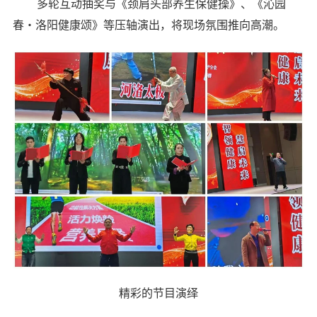
多轮互动抽奖与《颈肩头部养生保健操》、《沁园
春・洛阳健康颂》等压轴演出，将现场氛围推向高潮。
精彩的节目演绎