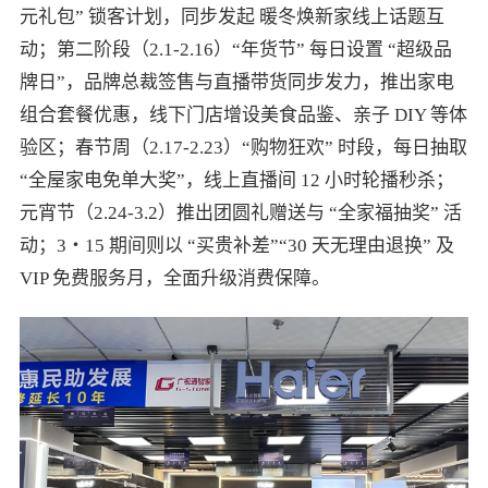
元礼包” 锁客计划，同步发起 暖冬焕新家线上话题互
动；第二阶段（2.1-2.16）“年货节” 每日设置 “超级品
牌日”，品牌总裁签售与直播带货同步发力，推出家电
组合套餐优惠，线下门店增设美食品鉴、亲子 DIY 等体
验区；春节周（2.17-2.23）“购物狂欢” 时段，每日抽取
“全屋家电免单大奖”，线上直播间 12 小时轮播秒杀；
元宵节（2.24-3.2）推出团圆礼赠送与 “全家福抽奖” 活
动；3・15 期间则以 “买贵补差”“30 天无理由退换” 及
VIP 免费服务月，全面升级消费保障。