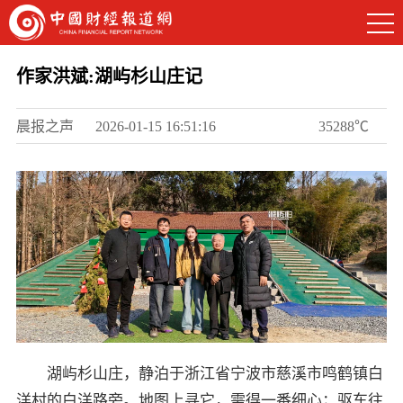
作家洪斌:湖屿杉山庄记
晨报之声
2026-01-15 16:51:16
35288℃
湖屿杉山庄，静泊于浙江省宁波市慈溪市鸣鹤镇白
洋村的白洋路旁。地图上寻它，需得一番细心；驱车往