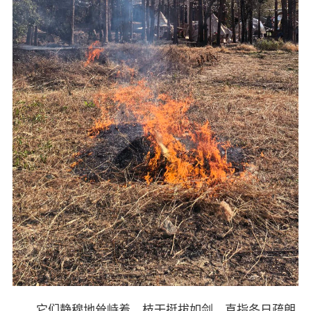
它们静穆地耸峙着，枝干挺拔如剑，直指冬日疏朗