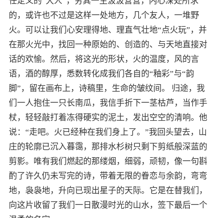
任定义的“大人”，穷其一生汲汲营营，内心深处所求
的，或许也不过是这样一处地方，几个友人，一堆野
火。可以让我们心安理得地、理直气壮地“点火玩”，并
在那火光中，找回一种原始的、创造的、与天地直接对
话的欢愉。然后，将这光的形状，火的温度，风的言
语，酒的醇厚，悉数转化成我们各自的“釉彩”与“韵
脚”，留在画布上，诗稿里，生命的皱纹间。 归途，我
们一人抱住一只长南瓜，我信手折下一茎枯芦，当作手
杖，轻轻敲打着冻得硬实的泥土，发出空空的清响。他
说：“走吧。火已经种在我们身上了。”我回头望去，山
庄的轮廓已沉入暮霭，那排水杉树只剩下剪纸般深蓝的
剪影。唯有我们燃起的那缕烟，细弱，顽韧，像一句斟
酌了许久仍未写完的诗，带着无限的眷恋与余韵，弯弯
地，袅袅地，升向已现出星子的天际。它是在替我们，
向这片收留了我们一日散漫时光的山水，签下最后一个