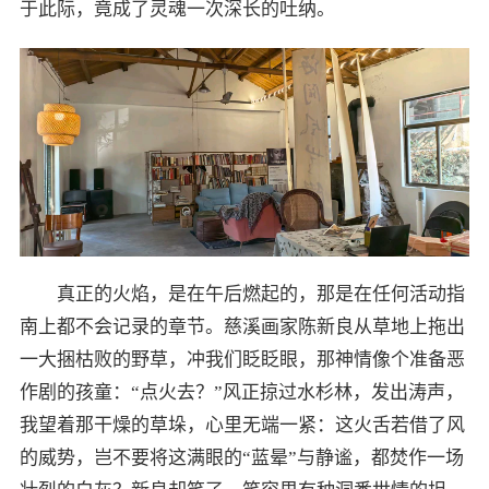
于此际，竟成了灵魂一次深长的吐纳。
真正的火焰，是在午后燃起的，那是在任何活动指
南上都不会记录的章节。慈溪画家陈新良从草地上拖出
一大捆枯败的野草，冲我们眨眨眼，那神情像个准备恶
作剧的孩童：“点火去？”风正掠过水杉林，发出涛声，
我望着那干燥的草垛，心里无端一紧：这火舌若借了风
的威势，岂不要将这满眼的“蓝晕”与静谧，都焚作一场