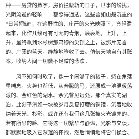
种——房贷的数字，房价拦腰斩的日子，世事的纷扰，
光阴流逝的轻响——都照得通透。这些曾如山般沉重的
“日常褶皱”，在这野性的、庄严的火光映照下，竟轻盈
起来，化作几缕可有可无的青烟，袅袅地，上升，上
升，最终飘到水杉树那肃穆的尖顶之上，被那片无言
的、广阔的蓝天，静静地签收了去。仿佛天地自有其账
本，收纳人间一切微不足道的悲欢。
风不知何时软了，像一个闹够了的孩子，蜷在角落
里喘息。火势也渐低，从奔腾的马，还原成一池温暖荡
漾的、金红色的湖水。余光瞥见远处，那个真实的湖
泊，此刻平滑如一块被岁月反复打磨的铜镜，沉着地收
纳着天光、杉影，或许还有我们这几张被火光镀亮的、
若有所思的脸。它将这一切繁华与静谧，光影与交谈，
都默默地吸入它深邃的怀抱，然后悄悄地将它们揉合、