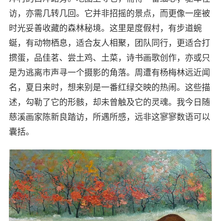
访，亦需几转几回。它并非招摇的景点，而更像一座被
时光妥善收藏的森林秘境。这里是度假村，有步道蜿
蜒，有动物栖息，适合友人相聚，团队同行，更适合打
掼蛋，品佳茗、尝土鸡、土菜，诗书画歌创作，亦或只
是为逃离市声寻一个摄影的角落。周遭有杨梅林远近闻
名，夏日来时，想来别是一番红绿交映的热闹。这些描
述，勾勒了它的形骸，却未曾触及它的灵魂。我今日随
慈溪画家陈新良踏访，所遇所感，远非这寥寥数语可以
囊括。