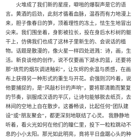
火堆成了我们新的星座，噼啪的爆裂声是它的语
言。黄酒的后劲，此刻才循着血脉，温吞而有力地漫上
来，胆子像春日的笋，顶着理性的冻土，怯生生地冒出
尖来。我们围坐着，身影被拉长，投在身后水杉树的躯
干上，仿佛我们也成了这林子里新生的、会说话的植
物。话题是散漫的，像火星一样四处迸溅：诗，画，生
活。新良谈他的创作，说不仅要画下湖水的蓝，还要将
那“烧荒的烟灰调进釉彩”，让灰烬的余温与质感，在画
布上获得另一种形式的重生与开花。俞强则沉吟着，说
他要捕捉的，是“风敲杉针的声响”，要将那清脆而繁复
的节奏，驯服成汉语的平仄，让诗句能够脱去纸页，去
林间的空地上自在散步。这番畅谈，比起任何“团队建
设”或“朋友聚会”，都更深刻地联结了心灵。 我静静地
听着，看火光如何在他们的瞳仁里，投下一粒粒跳动不
息的小小太阳。那光如此明亮，竟将平日盘踞心头的种