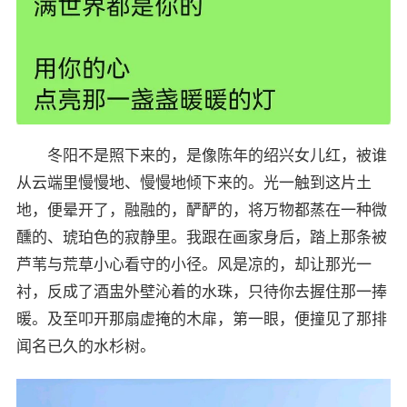
冬阳不是照下来的，是像陈年的绍兴女儿红，被谁
从云端里慢慢地、慢慢地倾下来的。光一触到这片土
地，便晕开了，融融的，酽酽的，将万物都蒸在一种微
醺的、琥珀色的寂静里。我跟在画家身后，踏上那条被
芦苇与荒草小心看守的小径。风是凉的，却让那光一
衬，反成了酒盅外壁沁着的水珠，只待你去握住那一捧
暖。及至叩开那扇虚掩的木扉，第一眼，便撞见了那排
闻名已久的水杉树。