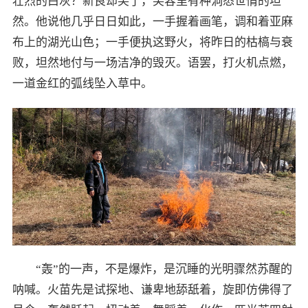
壮烈的白灰？新良却笑了，笑容里有种洞悉世情的坦
然。他说他几乎日日如此，一手握着画笔，调和着亚麻
布上的湖光山色；一手便执这野火，将昨日的枯槁与衰
败，坦然地付与一场洁净的毁灭。语罢，打火机点燃，
一道金红的弧线坠入草中。
“轰”的一声，不是爆炸，是沉睡的光明骤然苏醒的
呐喊。火苗先是试探地、谦卑地舔舐着，旋即仿佛得了