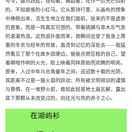
号令，轰然跃起，扭动着，舞蹈着，化作一匹光芒四射
的、不知疲倦的小红马。它从那诗行里、从画布的想象
中挣脱出来，活生生地立在我们面前，驮来的不是虚渺
的意象，而是一阵真实可感的、带着硫磺与草木灰气息
的滚滚热浪。这热浪扑面而来，竟瞬间击穿了我身上厚
重的冬衣与经年的世故，直烫到记忆的深处去——我猛
然看见了那个在故乡田埂边，偷偷点燃豆秸的自己，望
着噼啪作响的火光，脸上映着同样原始而欢腾的明亮。
原来，人过中年与总角童年之间，迢迢数十载的光阴，
其距离不过是一簇火苗的跃动；所有被文明规训的谨慎
与畏惧，在一堆野火前，竟如此轻易地土崩瓦解，露出
底下那颗从未改变过的、向往光与热的赤子之心。