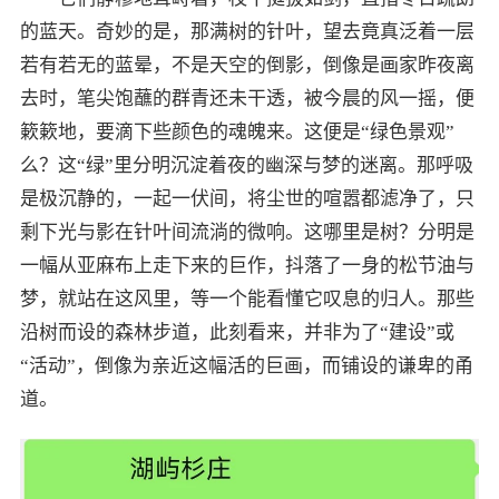
的蓝天。奇妙的是，那满树的针叶，望去竟真泛着一层
若有若无的蓝晕，不是天空的倒影，倒像是画家昨夜离
去时，笔尖饱蘸的群青还未干透，被今晨的风一摇，便
簌簌地，要滴下些颜色的魂魄来。这便是“绿色景观”
么？这“绿”里分明沉淀着夜的幽深与梦的迷离。那呼吸
是极沉静的，一起一伏间，将尘世的喧嚣都滤净了，只
剩下光与影在针叶间流淌的微响。这哪里是树？分明是
一幅从亚麻布上走下来的巨作，抖落了一身的松节油与
梦，就站在这风里，等一个能看懂它叹息的归人。那些
沿树而设的森林步道，此刻看来，并非为了“建设”或
“活动”，倒像为亲近这幅活的巨画，而铺设的谦卑的甬
道。