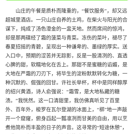
山庄的午餐是质朴而隆重的，“餐饮服务”，却又远
超城里酒店。一只山庄自养的土鸡，在柴火与阳光的合
谋下，炖成了汤色澄金的一盅天地。然而席间的惊鸿，
却是那两碟经了霜的菠菜与青菜。冻伤的菜叶，褪尽了
春夏招摇的青碧，呈现出一种谦卑的、墨绿的厚实。送
入口中，预期的涩苦并无踪影，反是一股清冽的、直透
心脾的甜，软糯地化在舌上。那甜不是蜜糖的谄媚，是
大地在严霜的刀刃下，将毕生的淀粉默默转化为糖，一
种沉默的、倔强的回甘。许社长举杯，杯中是同样醇厚
的绍兴黄酒，诗人俞强说：“霜雪，是大地私藏的糖
渍。”我恍然。这一口清甜里，我仿佛真听见了百里
外、百年外，梭罗在瓦尔登湖的冰面上，“梆”地一声敲
开一个窟窿，俯身舀起一瓢凛冽而甘美的自由，用以烹
煮他简朴而丰盈的日子的声音。这寻常的“短途休憩”，