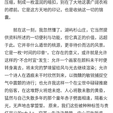
压缩，制成一枚温润的暗扣，别在了大地这袭广阔衣袍
的襟前。它是这方天地的印记，也是收纳这一切的锦
囊。
就在这一刻，我忽然懂了。湖屿杉山庄，它当然提
供资料所述的一切便利与功能，但它真正的价值，远超
于此。它并非什么遁世的桃源，更非待价而沽的风景。
它是一枚“时间的印章”。它存在的意义，或许就是允许
这样的“不合时宜”发生：允许一个画家在颜料未干时便
转身离去，将未完的梦境留给风与光去继续渲染；允许
一个诗人在酒痕未干时欣然到来，以微醺的敏锐捕捉空
气中震颤的诗行；也允许我这样一个在尘世中碌碌推磨
的俗客，在这堆野火将熄未熄、人心将散未散的黄昏，
猛然与自己失散多年的那个童年赤子劈面相逢，隔着火
光，无声地击掌盟誓。 原来，我们这些被种种标签与责