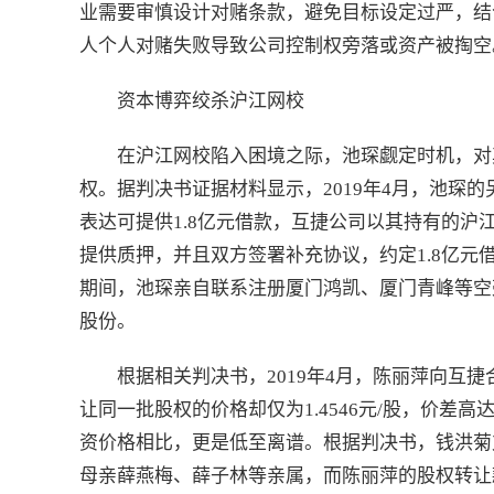
业需要审慎设计对赌条款，避免目标设定过严，结
人个人对赌失败导致公司控制权旁落或资产被掏空
资本博弈绞杀沪江网校
在沪江网校陷入困境之际，池琛觑定时机，对
权。据判决书证据材料显示，2019年4月，池琛
表达可提供1.8亿元借款，互捷公司以其持有的沪江
提供质押，并且双方签署补充协议，约定1.8亿元
期间，池琛亲自联系注册厦门鸿凯、厦门青峰等空
股份。
根据相关判决书，2019年4月，陈丽萍向互捷
让同一批股权的价格却仅为1.4546元/股，价差高达
资价格相比，更是低至离谱。根据判决书，钱洪菊
母亲薛燕梅、薛子林等亲属，而陈丽萍的股权转让