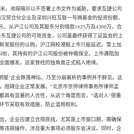
8年末，池琛暗示以不签署上市文件为威胁，要求互捷公司
上海汉贸合伙企业及深圳兴旺互联一号两基金的投资份额。
元、从沪江公司及其股东分别借款1625万及4300万，合
大股东互捷公司的可用资金，公司虽最终获得了证监会的上
新发股份的认购，沪江网校港股上市只能延迟。雪上加
纠纷，其持有的沪江公司股份被仲裁保全。上市遇阻加
全面爆发，这家曾经的独角兽正式陷入绝境。
‘明星’企业跌落神坛、乃至分崩离析的事例并不鲜见。这
，阻碍企业正常发展。”北京市京师律师事务所律师孟
都具有显著的人合性，从这个角度而言，“选对人”很重
环节采取有效措施，防止滥用权利。
出，企业应建立合规底线，尤其是上市窗口期，需确保
等违规操作，涉及重大事项必须股东会决议。同时，企