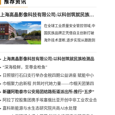
推荐资讯
上海高晶影像科技有限公司:以科创筑就民族检测品牌
在全球工业质量安全管控领域,中
国民族品牌正凭借自主创新打破
海外技术垄断,逐步实现从跟跑到
领跑的跨越。上海高晶影像科技
有限公司深耕异物
上海高晶影像科技有限公司:以科创筑就民族检测品
牌
“深海极鲜，至尊金枪鱼”
日照银行石臼支行举办金税四期公益讲座 赋能中小
微企业合规发展
巾帼聚力启新程 共筑时代她力量——巾帼天团第四
次组委会筹备会圆满举办
新疆阿勒泰市公安局团结路街道派出所:推行“五步”
工作法 打造新时代“枫”景线
阿拉丁控股集团携手埃塞俄比亚开创中非工业农业合
作新篇章
嘉科新能源与水生态研究院共商AI水处理