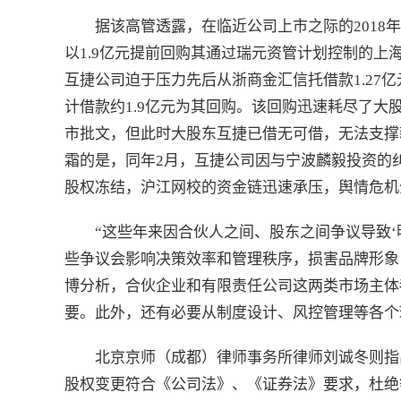
据该高管透露，在临近公司上市之际的201
以1.9亿元提前回购其通过瑞元资管计划控制的
互捷公司迫于压力先后从浙商金汇信托借款1.27亿
计借款约1.9亿元为其回购。该回购迅速耗尽了
市批文，但此时大股东互捷已借无可借，无法支撑
霜的是，同年2月，互捷公司因与宁波麟毅投资的
股权冻结，沪江网校的资金链迅速承压，舆情危机
“这些年来因合伙人之间、股东之间争议导致
些争议会影响决策效率和管理秩序，损害品牌形象
博分析，合伙企业和有限责任公司这两类市场主体
要。此外，还有必要从制度设计、风控管理等各个
北京京师（成都）律师事务所律师刘诚冬则指
股权变更符合《公司法》、《证券法》要求，杜绝