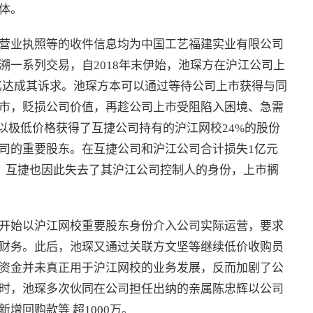
体。
营业执照等的收件信息均为中国工艺福建实业有限公司
一系列交易，自2018年末伊始，池琛方在沪江公司上
9亿达成其诉求。池琛方本可以通过等待公司上市获得与同
市，贬损公司价值，再趁公司上市受阻陷入困境、急需
，以极低价格获得了互捷公司持有的沪江网校24%的股份
司的重要股东。在互捷公司和沪江公司合计损失1亿元
负债。互捷也因此失去了其沪江公司控制人的身份，上市搁
开始以沪江网校重要股东身份介入公司实际运营，要求
财务。此后，池琛又通过关联方文坚等继续低价收购员
资金并未真正用于沪江网校的业务发展，反而加剧了公
时，池琛多次伙同在公司担任出纳的亲属陈忠辉以公司
增回购款等 超1000万。