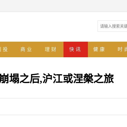
创投
商业
理财
快讯
健康
时
值崩塌之后,沪江或涅槃之旅