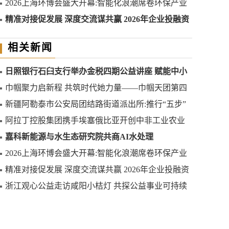
2026上海环博会盛大开幕:智能化浪潮席卷环保产业
精准对接促发展 深度交流谋共赢 2026年企业投融资
交流活动第二期圆满举行
相关新闻
日照银行石臼支行举办金税四期公益讲座 赋能中小
微企业合规发展
巾帼聚力启新程 共筑时代她力量——巾帼天团第四
次组委会筹备会圆满举办
新疆阿勒泰市公安局团结路街道派出所:推行“五步”
工作法 打造新时代“枫”景线
阿拉丁控股集团携手埃塞俄比亚开创中非工业农业
合作新篇章
嘉科新能源与水生态研究院共商AI水处理
2026上海环博会盛大开幕:智能化浪潮席卷环保产业
精准对接促发展 深度交流谋共赢 2026年企业投融资
交流活动第二期圆满举行
浙江观心公益走访咸阳小桔灯 共探公益事业可持续
发展新路径