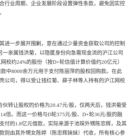
合行业周期、企业发展阶段设置弹性条款，避免因实控
。
其进一步展开围剿，意在通过少量资金获取公司的控制
的另一亲属钱洪菊，以隐匿身份向急需现金流的沪江公司
网校约24%的股份（按D+轮估值计算价值约20亿元）
借款中8000余万元用于支付陈丽萍的股权回购款。在此
壳公司，得以受让钱红菊、薛子林等人持有的沪江网校
合伙转让股权的价格为20.47元/股，仅两天后，钱洪菊受
14倍。而这一价格与D轮375元/股、D+轮36元/股的融
支付的1.8亿元借款，实际来源于池琛外甥陈忠辉，及其
款则由其外甥女陈婷（陈忠辉妹妹）代收，所有核心参