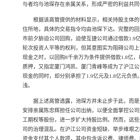
与者均与池琛存在亲属关系，形成严密的利益共同
根据该高管提供的材料显示，相关持股主体的
住所地，具体的交易指令均由池琛下达。完整的回溯
市前夕胁迫公司回购，迫使互捷公司通过借款1.
轮次投资人平等的权利，但其意图实为阻碍公司上
现金之时，以回购8千余万为条件提供借款1.8亿
质押，又指定厦门鸿凯、厦门青峰等成为了沪江公
现金的同时，却分别承担了1.9亿元及1.8亿元
浅。
据上述高管透露，池琛方并未止步于此，而是
安排亲属陈忠辉担任公司出纳，以便全面掌控公司
工期权等股份，进一步扩大持股比例。然而，这些
司的治理混乱。在沪江公司资金短缺、举步维艰之
资金支付其个人款项，其中包含诉讼费、律师费、新