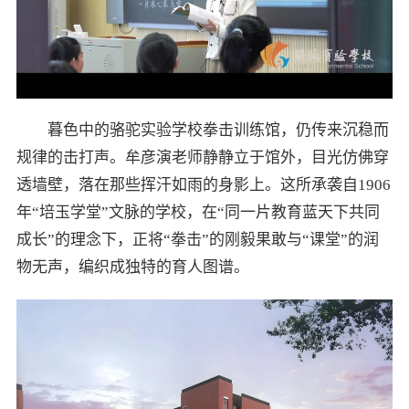
暮色中的骆驼实验学校拳击训练馆，仍传来沉稳而
规律的击打声。牟彦演老师静静立于馆外，目光仿佛穿
透墙壁，落在那些挥汗如雨的身影上。这所承袭自1906
年“培玉学堂”文脉的学校，在“同一片教育蓝天下共同
成长”的理念下，正将“拳击”的刚毅果敢与“课堂”的润
物无声，编织成独特的育人图谱。