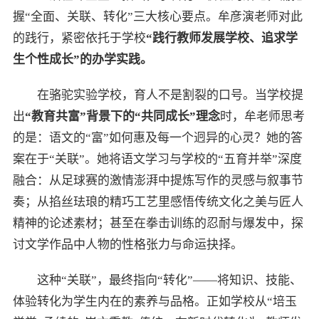
握“全面、关联、转化”三大核心要点。牟彦演老师对此
的践行，紧密依托于学校
“践行教师发展学校、追求学
生个性成长”的办学实践。
在骆驼实验学校，育人不是割裂的口号。当学校提
出
“教育共富”背景下的“共同成长”理念
时，牟老师思考
的是：语文的“富”如何惠及每一个迥异的心灵？她的答
案在于“关联”。她将语文学习与学校的“五育并举”深度
融合：从足球赛的激情澎湃中提炼写作的灵感与叙事节
奏；从掐丝珐琅的精巧工艺里感悟传统文化之美与匠人
精神的论述素材；甚至在拳击训练的忍耐与爆发中，探
讨文学作品中人物的性格张力与命运抉择。
这种“关联”，最终指向“转化”——将知识、技能、
体验转化为学生内在的素养与品格。正如学校从“培玉