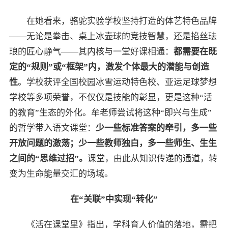
在她看来，骆驼实验学校坚持打造的体艺特色品牌
——无论是拳击、桌上冰壶球的竞技智慧，还是掐丝珐
琅的匠心静气——其内核与一堂好课相通：
都需要在既
定的“规则”或“框架”内，激发个体最大的潜能与创造
性
。学校获评全国校园冰雪运动特色校、亚运足球梦想
学校等多项荣誉，不仅仅是技能的彰显，更是这种“活
的教育”生态的外化。牟老师尝试将这种“即兴与生成”
的哲学带入语文课堂：
少一些标准答案的牵引，多一些
开放问题的激荡；少一些教师独白，多一些师生、生生
之间的“思维过招”。
课堂，由此从知识传递的通道，转
变为生命能量交汇的场域。
在“关联”中实现“转化”
《活在课堂里》指出，学科育人价值的落地，需把