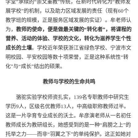
学堂”承续的“崇文重教”传统，在新时代转化为“教师发
展学校”的机制，以及助力区域发展的责任（现有60个
教学班的规模，正是服务区域发展的实证）。牟老师认
为，
教师的使命，便是做最关键的“转化者”，将课程的
营养、活动的体验、学校的文化，转化为滋养学生个性
成长的土壤
。学校近年荣获浙江省绿色学校、宁波市文
明校园、平安校园等数十项荣誉，正是这种系统性“转
化”与“成长”结出的硕果。
教师与学校的生命共鸣
骆驼实验学校师资扎实，139名专职教师中研究生
学历9人，区级名优教师13人，中高级职称教师过半。
这是一片孕育专业成长的沃土。牟彦演老师从一名初任
教师成长为教研组长，她感受到的是一种“肩膀之上”的
托举之力——而非“羽翼之下”的单纯保护。这正如她对