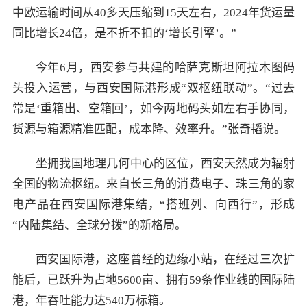
中欧运输时间从40多天压缩到15天左右，2024年货运量
同比增长24倍，是不折不扣的‘增长引擎’。”
今年6月，西安参与共建的哈萨克斯坦阿拉木图码
头投入运营，与西安国际港形成“双枢纽联动”。“过去
常是‘重箱出、空箱回’，如今两地码头如左右手协同，
货源与箱源精准匹配，成本降、效率升。”张奇韬说。
坐拥我国地理几何中心的区位，西安天然成为辐射
全国的物流枢纽。来自长三角的消费电子、珠三角的家
电产品在西安国际港集结，“搭班列、向西行”，形成
“内陆集结、全球分拨”的新格局。
西安国际港，这座曾经的边缘小站，在经过三次扩
能后，已跃升为占地5600亩、拥有59条作业线的国际陆
港，年吞吐能力达540万标箱。