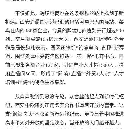
不仅如此，跨境电商也在这条钢铁丝路上找到了新
机遇。西安浐灞国际港已汇聚包括阿里巴巴国际站、菜
鸟在内的380家企业，专属的跨境电商班列开行超过500
列，交易额突破105亿元大关。西安浐灞国际港对外合
作局局长魏玮表示，园区还抢抓“跨境电商+直播”新赛
道，围绕奥体中央商务区打造“一带一路”电商中心，目
前已聚集各类企业127家，引进产业人才超1500人，投
用直播间50间，形成了“跨境+直播”“外贸+大宗”“人才
培训+出海”的特色生态集群。
从声声驼铃到滚滚车轮，从古丝路起点到新时代枢
纽，西安中欧班列正用务实合作书写着开放的篇章。这
支“钢铁驼队”不仅刷新着运输纪录，更彰显着中国推进
高水平对外开放的坚定决心。当开放的大门越开越大，