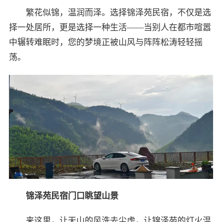
繁花似锦，温润而泽。选择锦泽苑民宿，不仅是选
择一处居所，更是选择一种生活——当别人在都市喧嚣
中辗转难眠时，您的梦境正被山风与阵阵松涛轻轻摇
荡。
锦泽苑民宿门口眺望山景
来这里，让天山的风洗去尘虑，让锦泽苑的灯火温