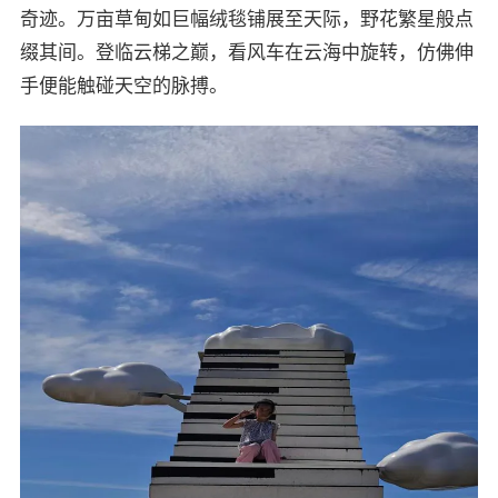
奇迹。万亩草甸如巨幅绒毯铺展至天际，野花繁星般点
缀其间。登临云梯之巅，看风车在云海中旋转，仿佛伸
手便能触碰天空的脉搏。