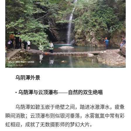
乌阴潭
外景
•
乌荫潭与云顶瀑布——自然的双生绝唱
乌荫潭如碧玉嵌于绝壁之间，踏进冰澈潭水，疲惫
瞬间消散；云顶瀑布则似银河垂落，水雾氤氲中常有彩
虹相迎，成就了无数摄影师的梦幻大片。