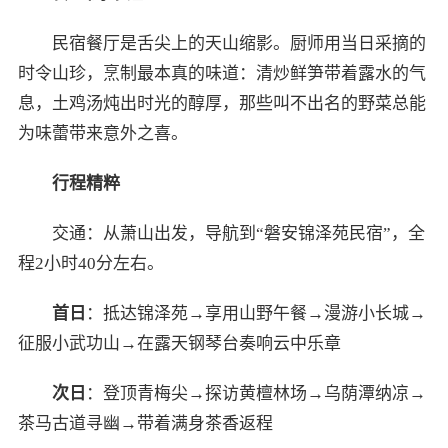
民宿餐厅是舌尖上的天山缩影。厨师用当日采摘的
时令山珍，烹制最本真的味道：清炒鲜笋带着露水的气
息，土鸡汤炖出时光的醇厚，那些叫不出名的野菜总能
为味蕾带来意外之喜。
行程精粹
交通：从萧山出发，导航到“磐安锦泽苑民宿”，全
程2小时40分左右。
首日
：抵达锦泽苑→享用山野午餐→漫游小长城→
征服小武功山→在露天钢琴台奏响云中乐章
次日
：登顶青梅尖→探访黄檀林场→乌荫潭纳凉→
茶马古道寻幽→带着满身茶香返程