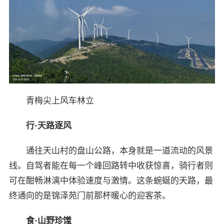
青梅尖上风车林立
行
·
天路逐风
通往天山村的盘山公路，本身就是一道流动的风景
线。自驾者能在每一个峰回路转中收获惊喜，骑行者则
可在酣畅淋漓中体验速度与激情。这条蜿蜒的天路，最
终通向的是锦泽苑门前那杯暖心的迎客茶。
食
·
山野珍馐