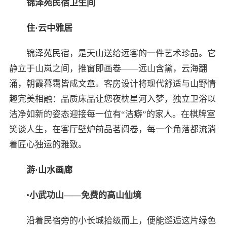
锦泽苑民宿卫生间
住
·
云中雅居
锦泽苑民宿，是天山送给远客的一件艺术珍品。它
静立于山岚之间，推窗即画卷——远山含黛，云海翻
涌，朝霞暮霭皆成文章。客房设计将现代舒适与山野情
趣完美相融：品质床品让您夜枕星河入梦，独立卫浴以
洁净如新的姿态迎接每一位有“洁癖”的家人。在棋牌室
笑谈人生，在客厅壁炉前品茗阅卷，每一个角落都流淌
着匠心独运的雅致。
游
·
山水画廊
•
小武功山——免费的高山仙境
沿着民宿旁的小长城拾级而上，便能邂逅这片绿色