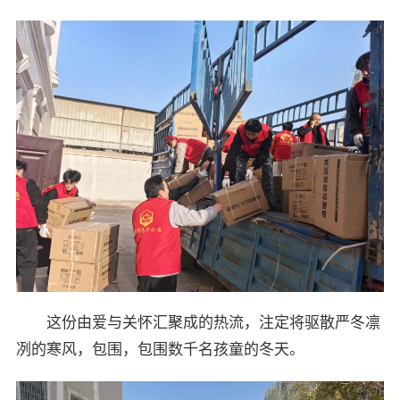
这份由爱与关怀汇聚成的热流，注定将驱散严冬凛
冽的寒风，包围，包围数千名孩童的冬天。