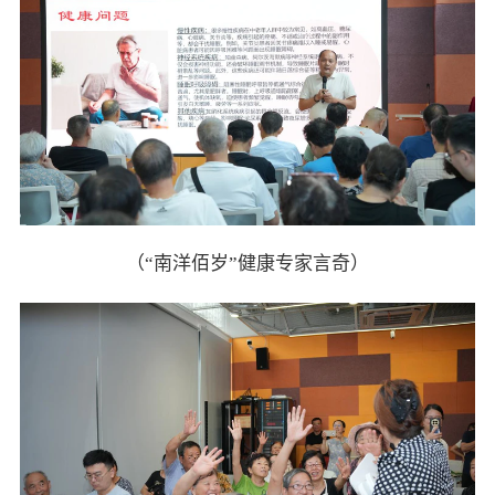
（“南洋佰岁”健康专家言奇）