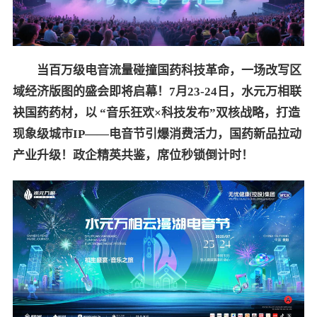
当百万级电音流量碰撞国药科技革命，一场改写区
域经济版图的盛会即将启幕！
7
月
23-24
日，水元万相联
袂国药药材，以 “音乐狂欢
×
科技发布”双核战略，打造
现象级城市
IP——
电音节引爆消费活力，国药新品拉动
产业升级！政企精英共鉴，席位秒锁倒计时！