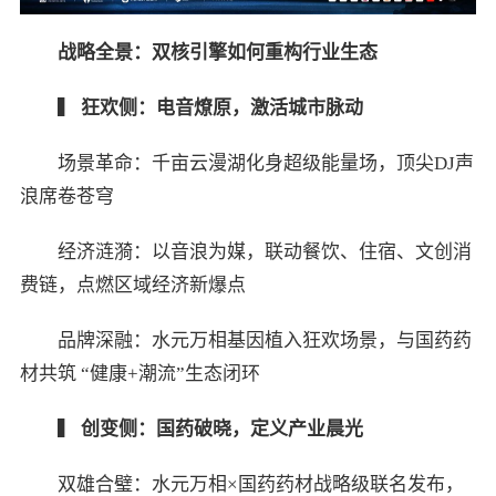
战略全景：双核引擎如何重构行业生态
▍
狂欢侧：电音燎原，激活城市脉动
场景革命：千亩云漫湖化身超级能量场，顶尖DJ声
浪席卷苍穹
经济涟漪：以音浪为媒，联动餐饮、住宿、文创消
费链，点燃区域经济新爆点
品牌深融：水元万相基因植入狂欢场景，与国药药
材共筑 “健康+潮流”生态闭环
▍
创变侧：国药破晓，定义产业晨光
双雄合璧：水元万相×国药药材战略级联名发布，