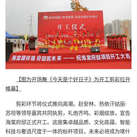
【图为开场舞《今天是个好日子》为开工剪彩拉开
帷幕】
剪彩环节将仪式推向高潮。赵安林、热依汗姑丽·
苏坦等领导嘉宾共同执剪，礼炮齐鸣、彩烟绽放，宣告
海棠府邸正式开工。这座集卓越品质、文化底蕴、智能
科技与奢适尺度于一体的标杆项目，未来必将成为喀什