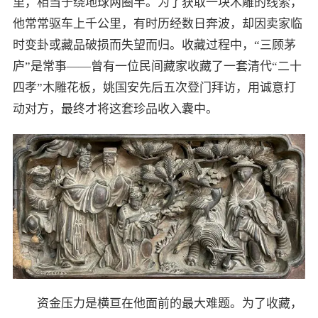
里，相当于绕地球两圈半。为了获取一块木雕的线索，
他常常驱车上千公里，有时历经数日奔波，却因卖家临
时变卦或藏品破损而失望而归。收藏过程中，“三顾茅
庐”是常事——曾有一位民间藏家收藏了一套清代“二十
四孝”木雕花板，姚国安先后五次登门拜访，用诚意打
动对方，最终才将这套珍品收入囊中。
资金压力是横亘在他面前的最大难题。为了收藏，