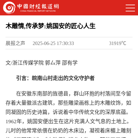
木雕情,传承梦:姚国安的匠心人生
晨报之声
2025-06-25 17:30:33
31919℃
文/浙江传媒学院 郭厶萍 邵有学
引言：皖南山村走出的文化守护者
在安徽东南部的旌德县，群山环抱的村落间至今留
存着大量徽派古建筑，那些雕梁画栋上的木雕纹饰，如
同凝固的历史诗篇，诉说着中华传统文化的深厚底蕴。
1962年，姚国安便出生在这片充满人文气息的土地上。
儿时的他常常依偎在奶奶的木床边，凝视着床楣上雕刻