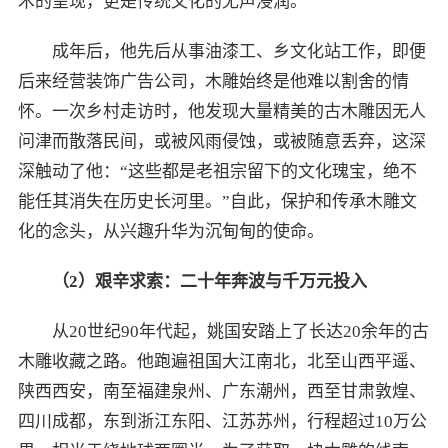
术的呈现，更是传统文化的无声浸润。
成年后，他先后从事油漆工、乡文化站工作，即便
后来经营装饰广告公司，木雕始终是他难以割舍的情
怀。一次乡村走访时，他发现大量精美的古木雕因无人
问津而散落民间，或被风雨侵蚀，或被随意丢弃，这深
深触动了他：“这些都是老祖宗留下的文化瑰宝，绝不
能任其消失在历史长河里。”自此，保护和传承木雕文
化的念头，从兴趣升华为沉甸甸的使命。
（
2
）艰辛求索：二十年奔波与千万
元
投入
从20世纪90年代起，姚国安踏上了长达20余年的古
木雕收藏之路。他跑遍祖国大江南北，北至山西平遥、
陕西西安，南至福建泉州、广东潮州，西至甘肃敦煌、
四川成都，东到浙江东阳、江苏苏州，行程超过10万公