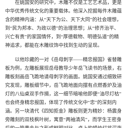
在姚国安的研究中，木雕不仅是工艺艺术品，更是
中华优秀传统文化的重要载体。他深入挖掘每件木雕蕴
含的精神内涵：从“天下为公、天下大同”的社会理想，
到“民为邦本、为政以德”的治理思想；从“修齐治平、
兴亡有责”的家国情怀，到“厚德载物、明德弘道”的精
神追求，都能在木雕纹饰中找到生动的呈现。
以他珍藏的一对《岳母刺字——精忠报国》雀替雕
板为例，左雕板展现岳母教导少年岳飞读书的场景，右
雕板刻画岳飞跪地请母刺字的画面。姚国安通过细致研
究发现，雕板细节中，岳飞跪地面向摆有点燃香炉及油
灯的八仙桌双手作揖，这一细节暗喻他即便“油尽灯枯”
也会终身精忠报国，体现了传统文化中“忠”的深刻内
涵。另一块清代《四知拒金》雕板则更为精妙：杨震身
旁雕刻的双枝枫叶树，寓意“两袖清风”，而学生王密身