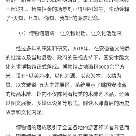
后的一箱黄金与之形成鲜明对比，桌上的蜡烛灯将深夜
王密送礼、杨震拒金的场景刻画得栩栩如生，生动诠释
了“天知、地知、你知、我知”的廉洁理念。
（3）博物馆落成：让文物说话，让文化活起来
经过多年的积累和研究，2018年，在安徽省文物局
的批准以及当地县委、政府的重视支持下，国安木雕文
化艺术博物馆正式落成。博物馆占地面积3000余平方
米，设有“以美为魂、以创为源、以家为本、以精为
贵、以文载道”五大主题展区，系统展示了姚国安收藏
的精品木雕。馆内不仅陈列着精美的木雕艺术品，还通
过图文展板、多媒体设备等形式，解读木雕背后的历史
故事和文化内涵。
博物馆的落成吸引了全国各地的游客和学者慕名而