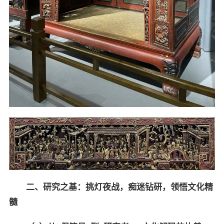
二、研究之基：挑灯夜战，痴迷钻研，领悟文化精
髓