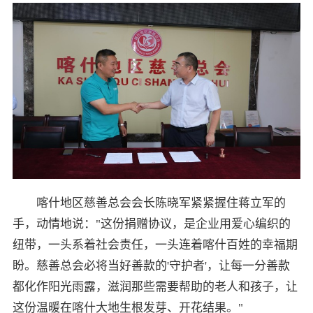
喀什地区慈善总会会长陈晓军紧紧握住蒋立军的
手，动情地说："这份捐赠协议，是企业用爱心编织的
纽带，一头系着社会责任，一头连着喀什百姓的幸福期
盼。慈善总会必将当好善款的'守护者'，让每一分善款
都化作阳光雨露，滋润那些需要帮助的老人和孩子，让
这份温暖在喀什大地生根发芽、开花结果。"