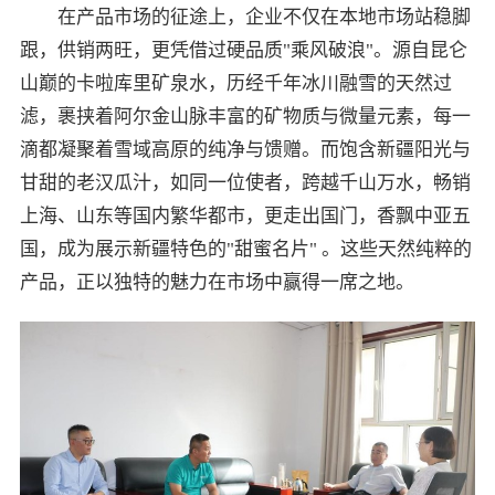
在产品市场的征途上，企业不仅在本地市场站稳脚
跟，供销两旺，更凭借过硬品质"乘风破浪"。源自昆仑
山巅的卡啦库里矿泉水，历经千年冰川融雪的天然过
滤，裹挟着阿尔金山脉丰富的矿物质与微量元素，每一
滴都凝聚着雪域高原的纯净与馈赠。而饱含新疆阳光与
甘甜的老汉瓜汁，如同一位使者，跨越千山万水，畅销
上海、山东等国内繁华都市，更走出国门，香飘中亚五
国，成为展示新疆特色的"甜蜜名片" 。这些天然纯粹的
产品，正以独特的魅力在市场中赢得一席之地。