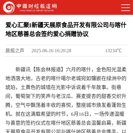
爱心汇聚I新疆天展原食品开发有限公司与喀什
地区慈善总会签约爱心捐赠协议
晨报之声
2025-06-16 16:20:28
13234℃
新疆讯【陈会林报道】六月的喀什，金色阳光温柔
地洒落大地，古老的喀什噶尔老城宛如镶嵌在绿洲中的
琥珀，土黄色的城墙在光影中诉说着千年故事。街巷
间，葡萄架下的笑声与老汉瓜、赛麦提杏的甜香交织升
腾，空气中飘荡着丰收的喜悦，整座城市焕发着蓬勃生
机。就在这满载希望的时节，6月16日，一场传递温暖
与善意的签约仪式在喀什地区慈善总会温馨启幕，新疆
天展原食品开发有限公司与喀什地区慈善总会携手，以